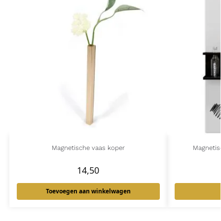
Magnetische vaas koper
Magnetis
14,50
Toevoegen aan winkelwagen