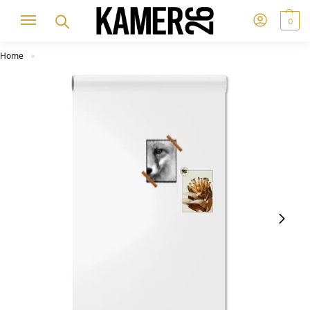
0
Home
»