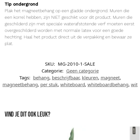
Tip ondergrond
Plak het magneetbehang op een gladde ondergrond. Muren die
een korrel hebben, zijn NIET geschikt voor dit product. Muren die
geschilderd zijn met speciale waterafstotende verf moeten eerst
overgeschilderd worden met normale latex voor een goede
hechting. Haal het product direct uit de verpakking en bewaar ze
plat.
SKU:
MG-2010-1-SALE
Categorie:
Geen categorie
Tags:
behang
,
beschrijfbaar
,
kleuren
,
magneet
,
magneetbehang
,
per stuk
,
whiteboard
,
whiteboardbehang
,
wit
Vind je dit ook leuk?