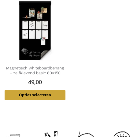
Magnetisch whiteboardbehang
– zelfklevend basic 60×150
49,00
Opties selecteren