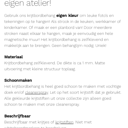
eigen atelier!
Gebruik ons krijtbordbehang
eigen kleur
om leuke foto’s en
tekeningen op te hangen! Als strook in de keuken, werkkamer of
kinderkamer. Of maak er een planbord van! Door meerdere
stroken naast elkaar te hangen, maak je eenvoudig een hele
magnetische muur! Het krijtbordbehang is zelfklevend en
makkelijk aan te brengen. Geen behanglijm nodig. Uniek!
Materiaal
Krijtbordbehang zelfklevend. De dikte is ca 1 mm. Matte
uitvoering met kleine structuur toplaag.
Schoonmaken
Het krijtbordbehang is heel goed schoon te maken met vochtige
doek en/of
cleanerspray
. Let op het soort krijtstift dat je gebruikt.
Alle gekleurde krijtstiften uit onze collectie zijn alleen goed
schoon te maken met onze cleanerspray.
Beschrijfbaar
Beschrijfbaar met krijtjes of
krijtstiften
. Niet met
whiteboardmarkers te beschrijven.