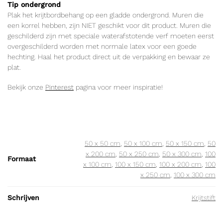
Tip ondergrond
Plak het krijtbordbehang op een gladde ondergrond. Muren die
een korrel hebben, zijn NIET geschikt voor dit product. Muren die
geschilderd zijn met speciale waterafstotende verf moeten eerst
overgeschilderd worden met normale latex voor een goede
hechting. Haal het product direct uit de verpakking en bewaar ze
plat.
Bekijk onze
Pinterest
pagina voor meer inspiratie!
50 x 50 cm
,
50 x 100 cm
,
50 x 150 cm
,
50
x 200 cm
,
50 x 250 cm
,
50 x 300 cm
,
100
Formaat
x 100 cm
,
100 x 150 cm
,
100 x 200 cm
,
100
x 250 cm
,
100 x 300 cm
Schrijven
Krijtstift