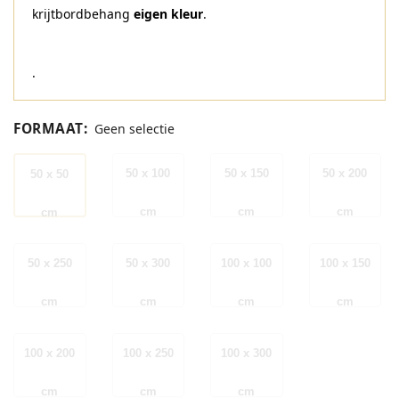
krijtbordbehang
eigen kleur
.
.
FORMAAT
:
Geen selectie
50 x 100
50 x 150
50 x 200
50 x 50
cm
cm
cm
cm
50 x 250
50 x 300
100 x 100
100 x 150
cm
cm
cm
cm
100 x 200
100 x 250
100 x 300
cm
cm
cm