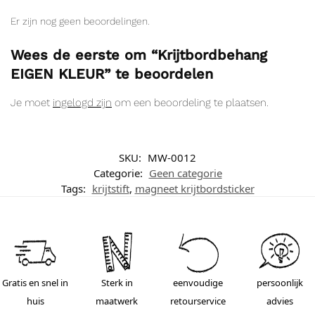
Er zijn nog geen beoordelingen.
Wees de eerste om “Krijtbordbehang
EIGEN KLEUR” te beoordelen
Je moet
ingelogd zijn
om een beoordeling te plaatsen.
SKU:
MW-0012
Categorie:
Geen categorie
Tags:
krijtstift
,
magneet krijtbordsticker
Gratis en snel in
Sterk in
eenvoudige
persoonlijk
huis
maatwerk
retourservice
advies