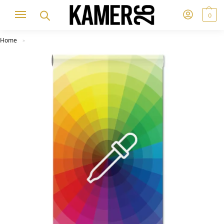
0
Home
»