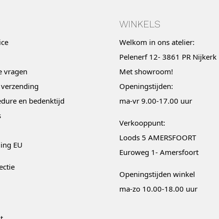
WINKELS
ice
Welkom in ons atelier:
Pelenerf 12- 3861 PR Nijkerk
e vragen
Met
showroom
!
 verzending
Openingstijden:
dure en bedenktijd
ma-vr 9.00-17.00 uur
s
Verkooppunt:
Loods 5 AMERSFOORT
ging EU
Euroweg 1- Amersfoort
ectie
Openingstijden winkel
ma-zo 10.00-18.00 uur
t