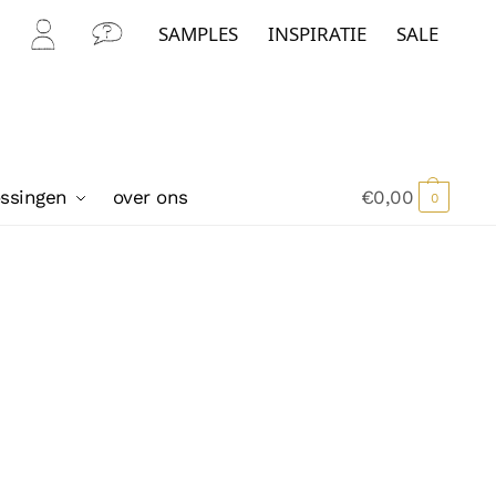
SAMPLES
INSPIRATIE
SALE
Mijn
Con
Acc
tact
oun
t
ossingen
over ons
€
0,00
0