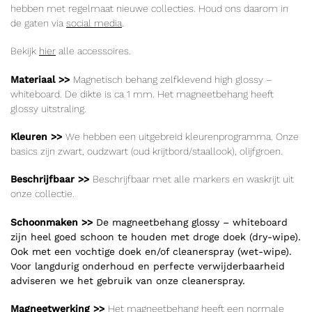
hebben met regelmaat nieuwe collecties. Houd ons daarom in
de gaten via
social media
.
Bekijk
hier
alle accessoires.
Materiaal >>
Magnetisch
behang zelfklevend high glossy –
whiteboard. De dikte is ca 1 mm. Het magneetbehang heeft
glossy uitstraling.
Kleuren >>
We hebben een uitgebreid kleurenprogramma. Onze
basics zijn zwart, oudzwart (oud krijtbord/staallook), olijfgroen.
Beschrijfbaar >>
Beschrijfbaar met alle markers en waskrijt uit
onze collectie.
Schoonmaken >>
De magneetbehang glossy – whiteboard
zijn heel goed schoon te houden met droge doek (dry-wipe).
Ook met een vochtige doek en/of cleanerspray (wet-wipe).
Voor langdurig onderhoud en perfecte verwijderbaarheid
adviseren we het gebruik van onze cleanerspray.
Magneetwerking >>
Het magneetbehang heeft een normale