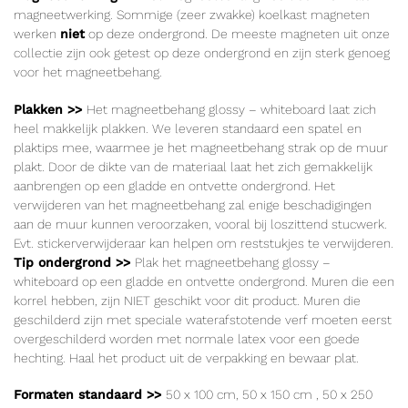
magneetwerking. Sommige (zeer zwakke) koelkast magneten
werken
niet
op deze ondergrond. De meeste magneten uit onze
collectie zijn ook getest op deze ondergrond en zijn sterk genoeg
voor het magneetbehang.
Plakken >>
Het magneetbehang glossy – whiteboard laat zich
heel makkelijk plakken. We leveren standaard een spatel en
plaktips mee, waarmee je het magneetbehang strak op de muur
plakt. Door de dikte van de materiaal laat het zich gemakkelijk
aanbrengen op een gladde en ontvette ondergrond. Het
verwijderen van het magneetbehang zal enige beschadigingen
aan de muur kunnen veroorzaken, vooral bij loszittend stucwerk.
Evt. stickerverwijderaar kan helpen om reststukjes te verwijderen.
Tip ondergrond >>
Plak het magneetbehang glossy –
whiteboard op een gladde en ontvette ondergrond. Muren die een
korrel hebben, zijn NIET geschikt voor dit product. Muren die
geschilderd zijn met speciale waterafstotende verf moeten eerst
overgeschilderd worden met normale latex voor een goede
hechting. Haal het product uit de verpakking en bewaar plat.
Formaten standaard >>
50 x 100
cm
, 50 x 150
cm
, 50 x 250