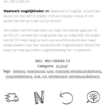
cm
, 100 x 250
cm
Maatwerk mogelijkheden >>
Maatwerk is mogelijk. Je kunt dan
kiezen om het zelf te snijden met een stanley-mesje of ons
atelier kan het op maat voor je leveren.
We snijden het formaat exact op maat. De breedte gaat per 50
en 100 cm. Je kiest een maat groter dan je nodig hebt. De lengte
kan tot 12 meter lang! Je kunt ook verschillende stroken naast
elkaar plakken voor een wandvullende magneetwand. Bestel het
exact op maat gesneden magneetbehang hier
<maatwerk>
SKU:
MG-100043-13
Categorie:
Archief
Tags:
behang
,
heartwood
,
luxe
,
magneet whiteboardbehang
,
magneetbehang
,
mat
,
rol
,
whiteboard
,
whiteboardbehang