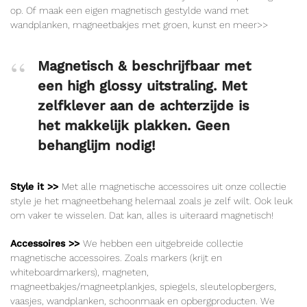
op. Of maak een eigen magnetisch gestylde wand met
wandplanken, magneetbakjes met groen, kunst en meer>>
Magnetisch & beschrijfbaar met
een high glossy uitstraling. Met
zelfklever aan de achterzijde is
het makkelijk plakken. Geen
behanglijm nodig!
Style it >>
Met alle magnetische accessoires uit onze collectie
style je het magneetbehang helemaal zoals je zelf wilt. Ook leuk
om vaker te wisselen. Dat kan, alles is uiteraard magnetisch!
Accessoires >>
We hebben een uitgebreide collectie
magnetische accessoires. Zoals markers (krijt en
whiteboardmarkers), magneten,
magneetbakjes/magneetplankjes, spiegels, sleutelopbergers,
vaasjes, wandplanken, schoonmaak en opbergproducten. We