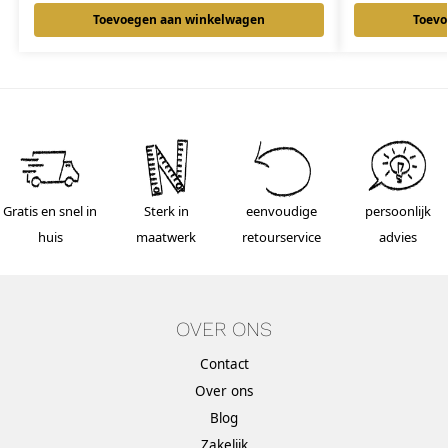
Toevoegen aan winkelwagen
Toevo
Gratis en snel in
Sterk in
eenvoudige
persoonlijk
huis
maatwerk
retourservice
advies
OVER ONS
Contact
Over ons
Blog
Zakelijk