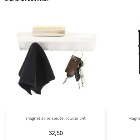
magnetische sleutelhouder wit
Magne
32,50