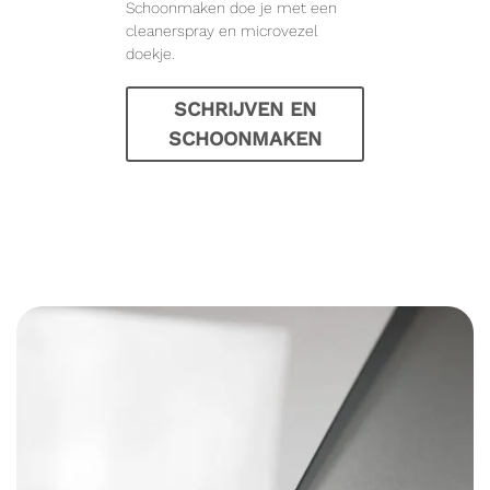
Schoonmaken doe je met een
cleanerspray en microvezel
doekje.
SCHRIJVEN EN
SCHOONMAKEN