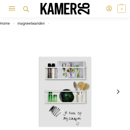
0
Home
magneetwanden
»
»