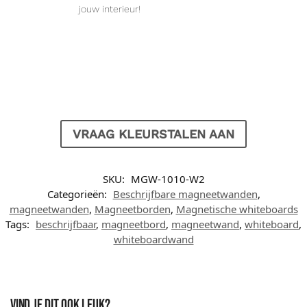
jouw interieur!
VRAAG KLEURSTALEN AAN
SKU:
MGW-1010-W2
Categorieën:
Beschrijfbare magneetwanden
,
magneetwanden
,
Magneetborden
,
Magnetische whiteboards
Tags:
beschrijfbaar
,
magneetbord
,
magneetwand
,
whiteboard
,
whiteboardwand
Vind je dit ook leuk?