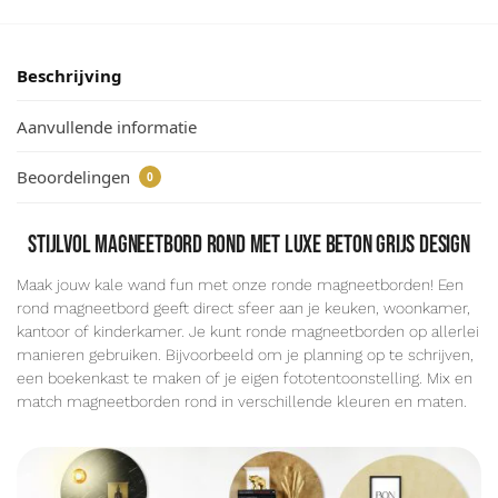
Beschrijving
Aanvullende informatie
Beoordelingen
0
Stijlvol magneetbord rond met luxe beton grijs design
Maak jouw kale wand fun met onze ronde magneetborden! Een
rond magneetbord geeft direct sfeer aan je keuken, woonkamer,
kantoor of kinderkamer. Je kunt ronde magneetborden op allerlei
manieren gebruiken. Bijvoorbeeld om je planning op te schrijven,
een boekenkast te maken of je eigen fototentoonstelling. Mix en
match magneetborden rond in verschillende kleuren en maten.