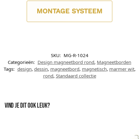
MONTAGE SYSTEEM
SKU:
MG-R-1024
Categorieën:
Design magneetbord rond
,
Magneetborden
Tags:
design
,
dessin
,
magneetbord
,
magnetisch
,
marmer wit
,
rond
,
Standaard collectie
Vind je dit ook leuk?