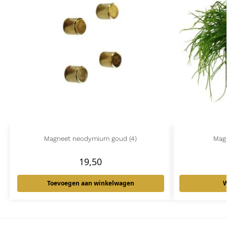
Magneet neodymium goud (4)
Mag
19,50
Toevoegen aan winkelwagen
W