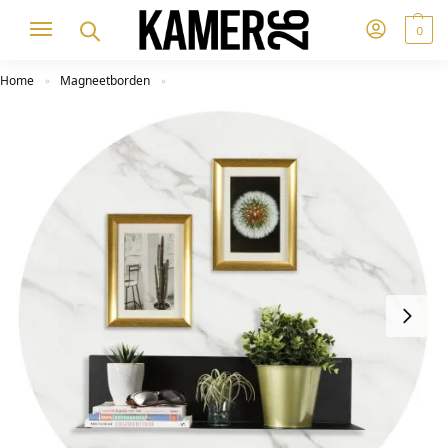
0
Home
Magneetborden
»
»