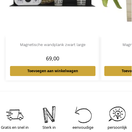
Magnetische wandplank zwart large
Magn
69,00
Toevoegen aan winkelwagen
Toevo
Gratis en snel in
Sterk in
eenvoudige
persoonlijk