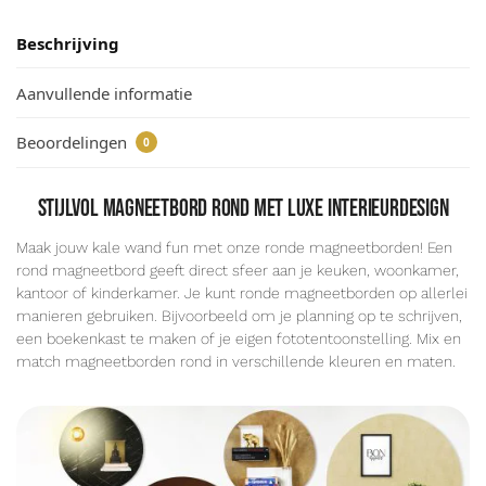
Beschrijving
Aanvullende informatie
Beoordelingen
0
Stijlvol magneetbord rond met luxe interieurdesign
Maak jouw kale wand fun met onze ronde magneetborden! Een
rond magneetbord geeft direct sfeer aan je keuken, woonkamer,
kantoor of kinderkamer. Je kunt ronde magneetborden op allerlei
manieren gebruiken. Bijvoorbeeld om je planning op te schrijven,
een boekenkast te maken of je eigen fototentoonstelling. Mix en
match magneetborden rond in verschillende kleuren en maten.