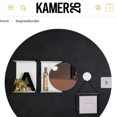
0
Home
Magneetborden
»
»