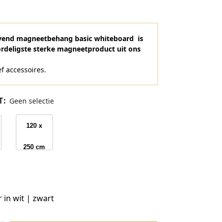
evend magneetbehang basic whiteboard is
ordeligste sterke magneetproduct uit ons
ef accessoires.
T
:
Geen selectie
120 x
250 cm
r in
wit
|
zwart