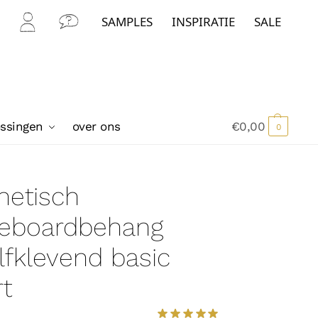
SAMPLES
INSPIRATIE
SALE
Mijn
Con
Acc
tact
oun
t
ossingen
over ons
€
0,00
0
netisch
teboardbehang
lfklevend basic
t