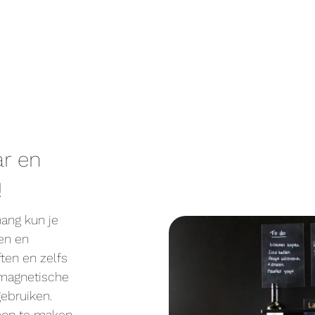
ar en
!
ang kun je
ven en
ften en zelfs
 magnetische
gebruiken.
oon te maken