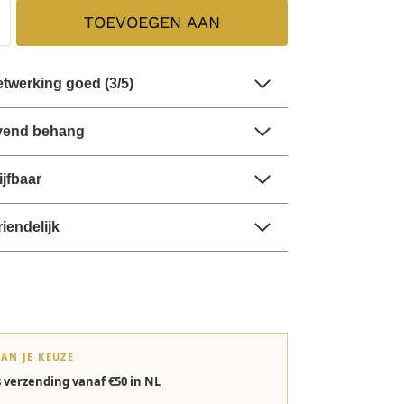
TOEVOEGEN AAN
WINKELWAGEN
twerking goed (3/5)
evend behang
jfbaar
riendelijk
VAN JE KEUZE
s verzending vanaf €50 in NL