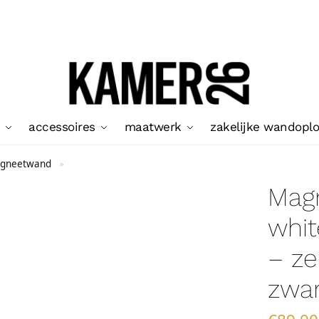
accessoires
maatwerk
zakelijke wandopl
agneetwand
»
Mag
whi
– ze
zwar