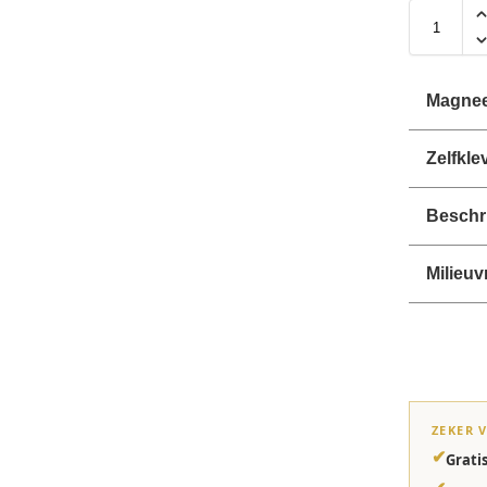
Magnee
Zelfkl
Beschri
Milieuv
ZEKER 
✔
Grati