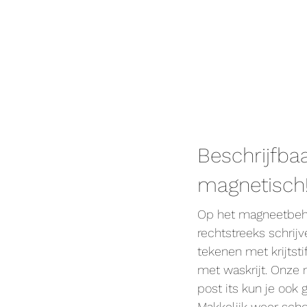
Beschrijfba
magnetisch
Op het magneetbeh
rechtstreeks schrij
tekenen met krijtsti
met waskrijt. Onze
post its kun je ook 
Makkelijk weer sch