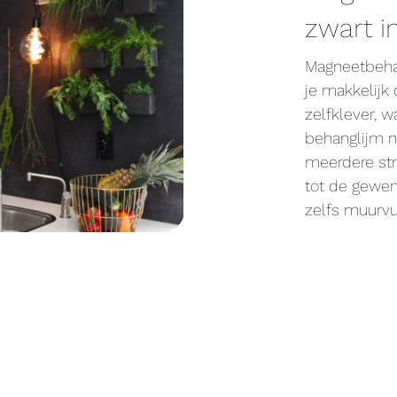
zwart i
Magneetbeha
je makkelijk
zelfklever, w
behanglijm n
meerdere str
tot de gewen
zelfs muurvu