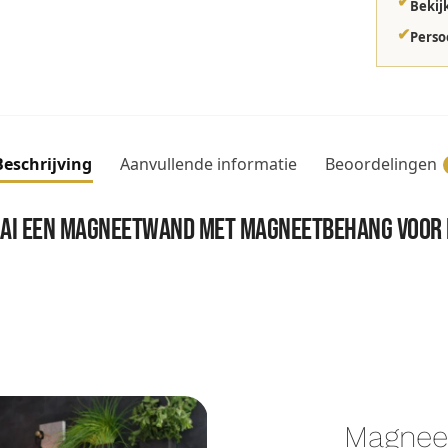
✔
Bekij
✔
Perso
Beschrijving
Aanvullende informatie
Beoordelingen
ai een magneetwand met magneetbehang voor e
Magnee