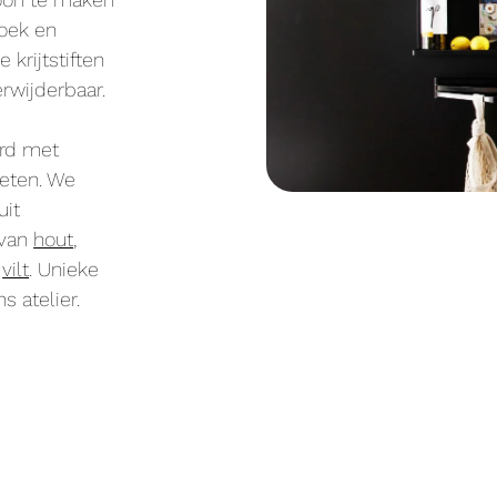
oek en
 krijtstiften
erwijderbaar.
rd met
eten. We
uit
van
hout
,
n
vilt
. Unieke
s atelier.