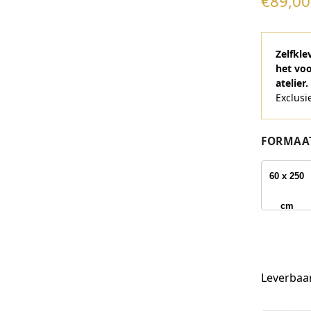
€
89,00
Zelfkl
het vo
atelier.
Exclusi
FORMAA
60 x 250
cm
Leverbaa