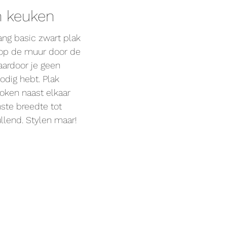
n keuken
ng basic zwart plak
 op de muur door de
aardoor je geen
odig hebt. Plak
oken naast elkaar
ste breedte tot
llend. Stylen maar!