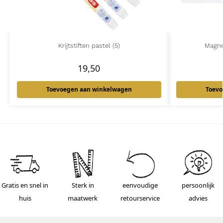
Krijtstiften pastel (5)
Magne
19,50
Toevoegen aan winkelwagen
Toevo
Gratis en snel in
Sterk in
eenvoudige
persoonlijk
huis
maatwerk
retourservice
advies