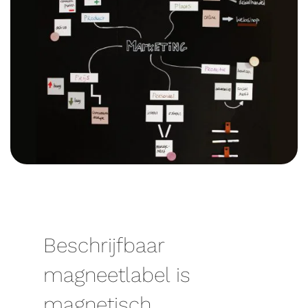
Beschrijfbaar
magneetlabel is
magnetisch,