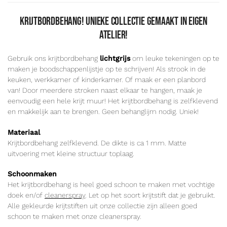
Krijtbordbehang! Unieke collectie gemaakt in eigen
atelier!
Gebruik ons krijtbordbehang
lichtgrijs
om leuke tekeningen op te
maken je boodschappenlijstje op te schrijven! Als strook in de
keuken, werkkamer of kinderkamer. Of maak er een planbord
van! Door meerdere stroken naast elkaar te hangen, maak je
eenvoudig een hele krijt muur! Het krijtbordbehang is zelfklevend
en makkelijk aan te brengen. Geen behanglijm nodig. Uniek!
Materiaal
Krijtbordbehang zelfklevend. De dikte is ca 1 mm. Matte
uitvoering met kleine structuur toplaag.
Schoonmaken
Het krijtbordbehang is heel goed schoon te maken met vochtige
doek en/of
cleanerspray
. Let op het soort krijtstift dat je gebruikt.
Alle gekleurde krijtstiften uit onze collectie zijn alleen goed
schoon te maken met onze cleanerspray.