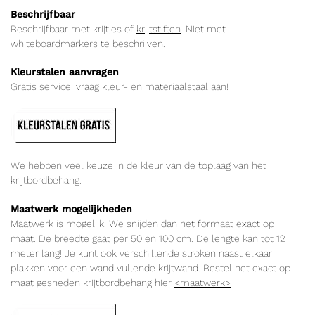
Beschrijfbaar
Beschrijfbaar met krijtjes of
krijtstiften
. Niet met
whiteboardmarkers te beschrijven.
Kleurstalen aanvragen
Gratis service: vraag
kleur- en materiaalstaal
aan!
We hebben veel keuze in de kleur van de toplaag van het
krijtbordbehang.
Maatwerk mogelijkheden
Maatwerk is mogelijk. We snijden dan het formaat exact op
maat. De breedte gaat per 50 en 100 cm. De lengte kan tot 12
meter lang! Je kunt ook verschillende stroken naast elkaar
plakken voor een wand vullende krijtwand. Bestel het exact op
maat gesneden krijtbordbehang hier
<maatwerk>