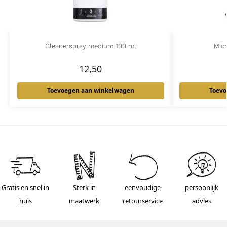
Cleanerspray medium 100 ml
Mic
12,50
Toevoegen aan winkelwagen
Toevo
Gratis en snel in
Sterk in
eenvoudige
persoonlijk
huis
maatwerk
retourservice
advies