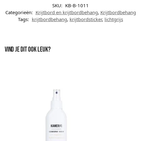
SKU:
KB-B-1011
Categorieën:
Krijtbord en krijtbordbehang
,
Krijtbordbehang
Tags:
krijtbordbehang
,
krijtbordsticker
,
lichtgrijs
Vind je dit ook leuk?