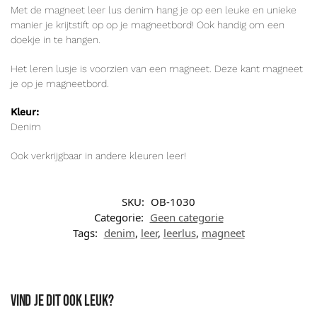
Met de magneet leer lus denim hang je op een leuke en unieke
manier je krijtstift op op je magneetbord! Ook handig om een
doekje in te hangen.
Het leren lusje is voorzien van een magneet. Deze kant magneet
je op je magneetbord.
Kleur:
Denim
Ook verkrijgbaar in andere kleuren leer!
SKU:
OB-1030
Categorie:
Geen categorie
Tags:
denim
,
leer
,
leerlus
,
magneet
Vind je dit ook leuk?