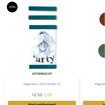
-60%
UITVERKOCHT
Magneten LEER DENIM (4)
Magnete
12,50
5,00
Word geïnformeerd
W