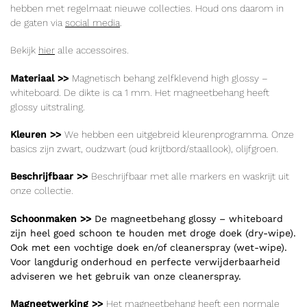
hebben met regelmaat nieuwe collecties. Houd ons daarom in
de gaten via
social media
.
Bekijk
hier
alle accessoires.
Materiaal >>
Magnetisch
behang zelfklevend high glossy –
whiteboard. De dikte is ca 1 mm. Het magneetbehang heeft
glossy uitstraling.
Kleuren >>
We hebben een uitgebreid kleurenprogramma. Onze
basics zijn zwart, oudzwart (oud krijtbord/staallook), olijfgroen.
Beschrijfbaar >>
Beschrijfbaar met alle markers en waskrijt uit
onze collectie.
Schoonmaken >>
De magneetbehang glossy – whiteboard
zijn heel goed schoon te houden met droge doek (dry-wipe).
Ook met een vochtige doek en/of cleanerspray (wet-wipe).
Voor langdurig onderhoud en perfecte verwijderbaarheid
adviseren we het gebruik van onze cleanerspray.
Magneetwerking >>
Het magneetbehang heeft een normale