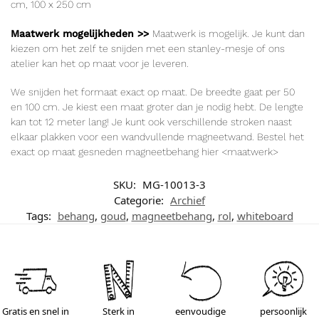
cm
, 100 x 250
cm
Maatwerk mogelijkheden >>
Maatwerk is mogelijk. Je kunt dan
kiezen om het zelf te snijden met een stanley-mesje of ons
atelier kan het op maat voor je leveren.
We snijden het formaat exact op maat. De breedte gaat per 50
en 100 cm. Je kiest een maat groter dan je nodig hebt. De lengte
kan tot 12 meter lang! Je kunt ook verschillende stroken naast
elkaar plakken voor een wandvullende magneetwand. Bestel het
exact op maat gesneden magneetbehang hier
<maatwerk>
SKU:
MG-10013-3
Categorie:
Archief
Tags:
behang
,
goud
,
magneetbehang
,
rol
,
whiteboard
Gratis en snel in
Sterk in
eenvoudige
persoonlijk