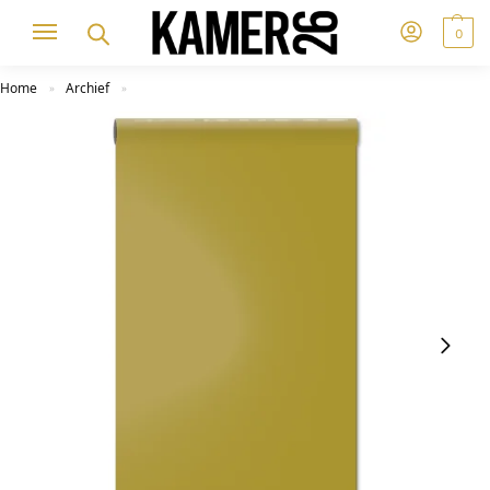
0
Home
Archief
»
»