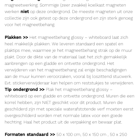
magneetwerking. Sommige (zeer zwakke) koelkast magneten
werken
niet
op deze ondergrond. De meeste magneten uit onze
collectie zijn ook getest op deze ondergrond en zijn sterk genoeg
voor het magneetbehang.
Plakken >>
Het magneetbehang glossy – whiteboard laat zich
heel makkelijk plakken. We leveren standaard een spatel en
plaktips mee, waarmee je het magneetbehang strak op de muur
plakt. Door de dikte van de materiaal laat het zich gemakkelijk
aanbrengen op een gladde en ontvette ondergrond. Het
verwijderen van het magneetbehang zal enige beschadigingen
aan de muur kunnen veroorzaken, vooral bij loszittend stucwerk.
Evt. stickerverwijderaar kan helpen om reststukjes te verwijderen.
Tip ondergrond >>
Plak het magneetbehang glossy –
whiteboard op een gladde en ontvette ondergrond. Muren die een
korrel hebben, zijn NIET geschikt voor dit product. Muren die
geschilderd zijn met speciale waterafstotende verf moeten eerst
overgeschilderd worden met normale latex voor een goede
hechting. Haal het product uit de verpakking en bewaar plat.
Formaten standaard >>
50 x 100
cm
, 50 x 150
cm
, 50 x 250