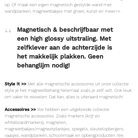
op. Of maak een eigen magnetisch gestylde wand met
wandplanken, magneetbakjes met groen, kunst en meer>>
Magnetisch & beschrijfbaar met
een high glossy uitstraling. Met
zelfklever aan de achterzijde is
het makkelijk plakken. Geen
behanglijm nodig!
Style it >>
Met alle magnetische accessoires uit onze collectie
style je het magneetbehang helemaal zoals je zelf wilt. Ook leuk
om vaker te wisselen. Dat kan, alles is uiteraard magnetisch!
Accessoires >>
We hebben een uitgebreide collectie
magnetische accessoires. Zoals markers (krijt en
whiteboardmarkers), magneten,
magneetbakjes/magneetplankjes, spiegels, sleutelopbergers,
vaasjes, wandplanken, schoonmaak en opbergproducten. We