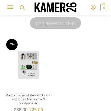
0
magneetborden
-7%
Magnetische whiteboardwand
wit gloss Medium – 2
bordpanelen
238,00
225,00