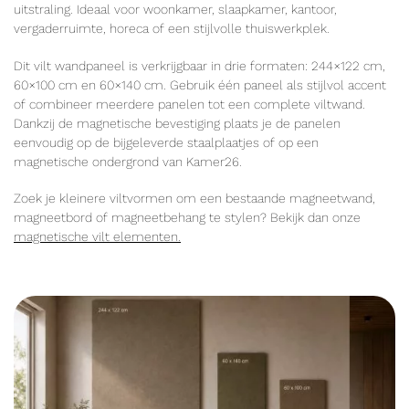
uitstraling. Ideaal voor woonkamer, slaapkamer, kantoor,
vergaderruimte, horeca of een stijlvolle thuiswerkplek.
Dit vilt wandpaneel is verkrijgbaar in drie formaten: 244×122 cm,
60×100 cm en 60×140 cm. Gebruik één paneel als stijlvol accent
of combineer meerdere panelen tot een complete viltwand.
Dankzij de magnetische bevestiging plaats je de panelen
eenvoudig op de bijgeleverde staalplaatjes of op een
magnetische ondergrond van Kamer26.
Zoek je kleinere viltvormen om een bestaande magneetwand,
magneetbord of magneetbehang te stylen? Bekijk dan onze
magnetische vilt elementen.