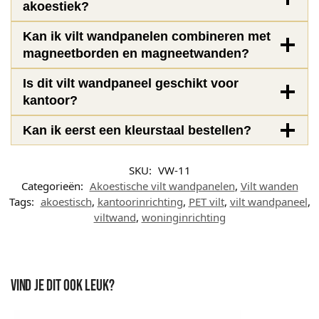
akoestiek?
Kan ik vilt wandpanelen combineren met
magneetborden en magneetwanden?
Is dit vilt wandpaneel geschikt voor
kantoor?
Kan ik eerst een kleurstaal bestellen?
SKU:
VW-11
Categorieën:
Akoestische vilt wandpanelen
,
Vilt wanden
Tags:
akoestisch
,
kantoorinrichting
,
PET vilt
,
vilt wandpaneel
,
viltwand
,
woninginrichting
Vind je dit ook leuk?