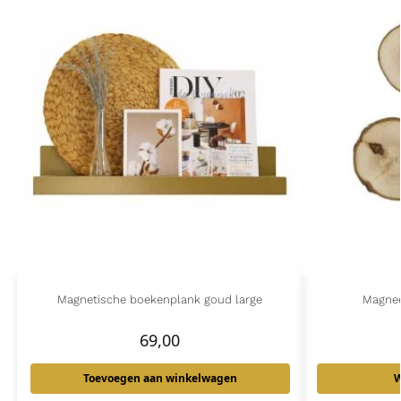
Magnetische boekenplank goud large
Magnee
69,00
Toevoegen aan winkelwagen
W