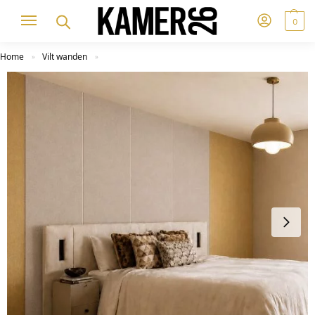
0
Home
Vilt wanden
»
»