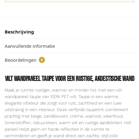
Beschrijving
Aanvullende informatie
Beoordelingen
0
Vilt wandpaneel taupe voor een rustige, akoestische wand
Maak je ruimte rustiger, warmer en minder hol met een vilt
wandpaneel taupe van 100% PET-vilt. Taupe is een warme,
elegante viltkleur die zorgt voor rust, zachtheid en een luxe
uitstraling in een interieur. Deze verfijnde taupetint combineert
prachtig met beige, zandkleuren, crème, walnoot, eikenhout,
linnenstoffen, natuursteen, warm wit en rustige aardetinten. Het
paneel helpt galm en harde reflecties in de ruimte te
verminderen en geeft je wand direct een zachte, stijlvolle