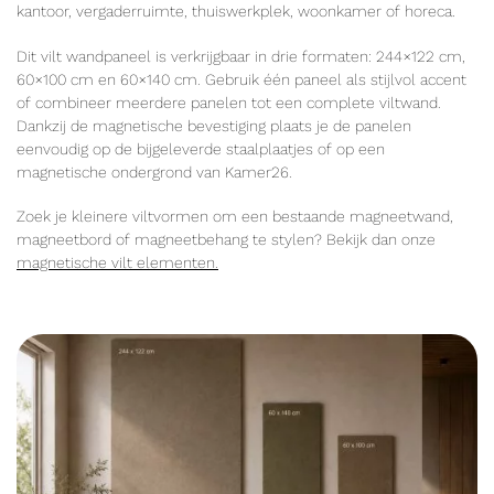
kantoor, vergaderruimte, thuiswerkplek, woonkamer of horeca.
Dit vilt wandpaneel is verkrijgbaar in drie formaten: 244×122 cm,
60×100 cm en 60×140 cm. Gebruik één paneel als stijlvol accent
of combineer meerdere panelen tot een complete viltwand.
Dankzij de magnetische bevestiging plaats je de panelen
eenvoudig op de bijgeleverde staalplaatjes of op een
magnetische ondergrond van Kamer26.
Zoek je kleinere viltvormen om een bestaande magneetwand,
magneetbord of magneetbehang te stylen? Bekijk dan onze
magnetische vilt elementen.