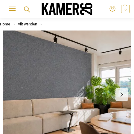
0
Home
Vilt wanden
»
»