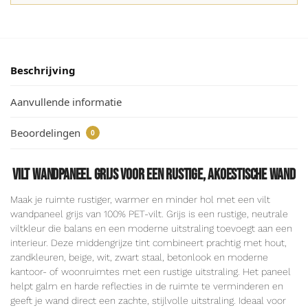
Beschrijving
Aanvullende informatie
Beoordelingen
0
Vilt wandpaneel grijs voor een rustige, akoestische wand
Maak je ruimte rustiger, warmer en minder hol met een vilt
wandpaneel grijs van 100% PET-vilt. Grijs is een rustige, neutrale
viltkleur die balans en een moderne uitstraling toevoegt aan een
interieur. Deze middengrijze tint combineert prachtig met hout,
zandkleuren, beige, wit, zwart staal, betonlook en moderne
kantoor- of woonruimtes met een rustige uitstraling. Het paneel
helpt galm en harde reflecties in de ruimte te verminderen en
geeft je wand direct een zachte, stijlvolle uitstraling. Ideaal voor