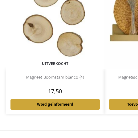
UITVERKOCHT
Magneet Boomstam blanco (4)
Magnetisc
17,50
Word geïnformeerd
Toevo