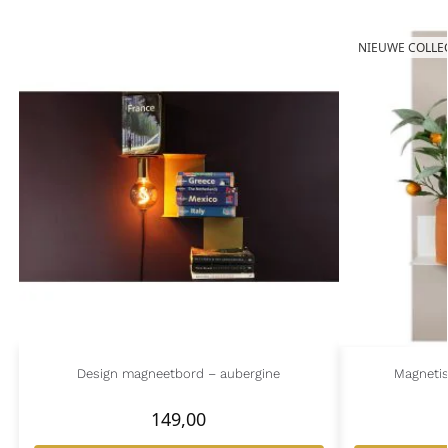
NIEUWE COLLE
Design magneetbord – aubergine
Magnetis
149,00