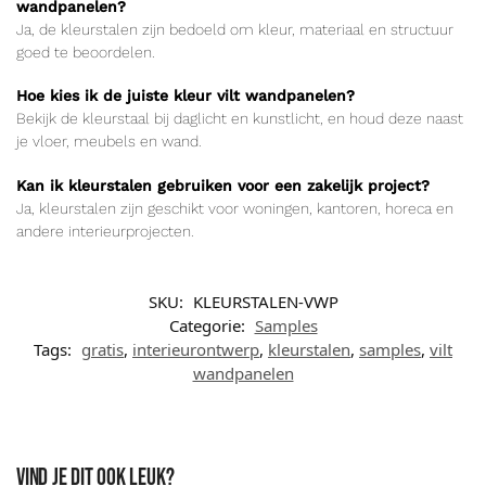
wandpanelen?
Ja, de kleurstalen zijn bedoeld om kleur, materiaal en structuur
goed te beoordelen.
Hoe kies ik de juiste kleur vilt wandpanelen?
Bekijk de kleurstaal bij daglicht en kunstlicht, en houd deze naast
je vloer, meubels en wand.
Kan ik kleurstalen gebruiken voor een zakelijk project?
Ja, kleurstalen zijn geschikt voor woningen, kantoren, horeca en
andere interieurprojecten.
SKU:
KLEURSTALEN-VWP
Categorie:
Samples
Tags:
gratis
,
interieurontwerp
,
kleurstalen
,
samples
,
vilt
wandpanelen
Vind je dit ook leuk?