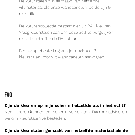
De kleurstalen zijn gemaakt van hetzelfde
viltmateriaal als onze wandpanelen, beide zijn 9
mm dik.
De kleurencollectie bestaat niet uit RAL kleuren.
Vraag kleurstalen aan om deze zelf te vergelijken
met de betreffende RAL kleur.
Per samplebestelling kun je maximaal 3
kleurstalen voor vilt wandpanelen aanvragen.
FAQ
Zijn de kleuren op mijn scherm hetzelfde als in het echt?
Nee, kleuren kunnen per scherm verschillen. Daarom adviseren
we om kleurstalen te bestellen.
Zijn de kleurstalen gemaakt van hetzelfde materiaal als de