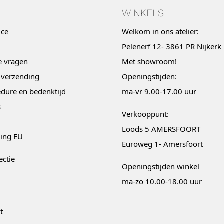
WINKELS
ice
Welkom in ons atelier:
Pelenerf 12- 3861 PR Nijkerk
e vragen
Met
showroom
!
 verzending
Openingstijden:
dure en bedenktijd
ma-vr 9.00-17.00 uur
s
Verkooppunt:
Loods 5 AMERSFOORT
ging EU
Euroweg 1- Amersfoort
ectie
Openingstijden winkel
ma-zo 10.00-18.00 uur
t