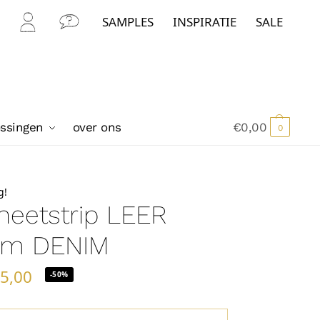
SAMPLES
INSPIRATIE
SALE
Mijn
Con
Acc
tact
oun
t
ossingen
over ons
€
0,00
0
g!
eetstrip LEER
cm DENIM
€
5,00
-50%