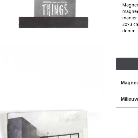
Magneet
magnee
manier 
20×3 cm
denim.
Magnee
Milieuv