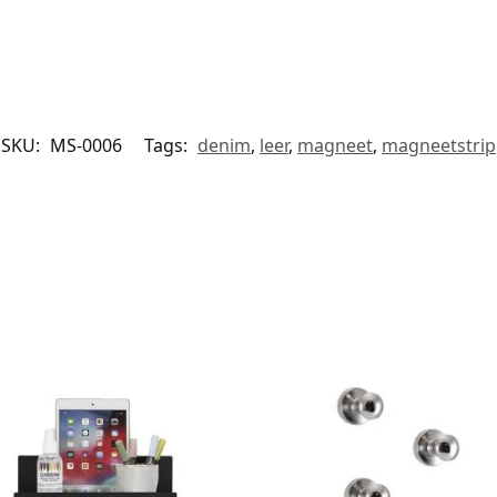
SKU:
MS-0006
Tags:
denim
,
leer
,
magneet
,
magneetstrip