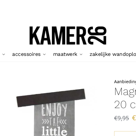
accessoires
maatwerk
zakelijke wandopl
Aanbiedin
Magn
20 
€
9,95