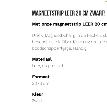
Magneetstrip LEER 20 cm zwart!
Met onze magneetstrip LEER 20 cm 
Uniek! Magneetbehang in de keuken, sla
beschrijfbare krijtbord/behang met de
boodschappenlijstje. Handig!
Materiaal
Leer, magnetisch
Formaat
20×3 cm
Kleur
Zwart