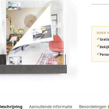
ZEKER 
✔
Grati
✔
Bekij
✔
Perso
Beschrijving
Aanvullende informatie
Beoordelingen