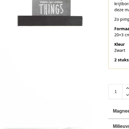
krijtb
deze ma
Zo pimp
Formaa
20×3 cm
Kleur
Zwart
2 stuks
Magnee
Milieuv