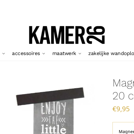
accessoires
maatwerk
zakelijke wandopl
Magn
20 
€
9,95
Magnee