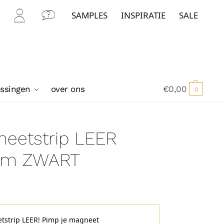
SAMPLES
INSPIRATIE
SALE
Mijn
Con
Acc
tact
oun
t
ossingen
over ons
€
0,00
0
eetstrip LEER
cm ZWART
tstrip LEER! Pimp je magneet