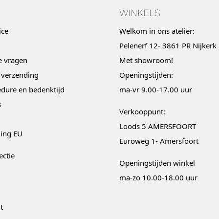
WINKELS
ice
Welkom in ons atelier:
Pelenerf 12- 3861 PR Nijkerk
e vragen
Met
showroom
!
 verzending
Openingstijden:
dure en bedenktijd
ma-vr 9.00-17.00 uur
s
Verkooppunt:
Loods 5 AMERSFOORT
ging EU
Euroweg 1- Amersfoort
ectie
Openingstijden winkel
ma-zo 10.00-18.00 uur
t