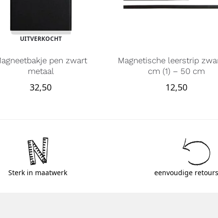
UITVERKOCHT
agneetbakje pen zwart
Magnetische leerstrip zwa
metaal
cm (1) – 50 cm
32,50
12,50
Sterk in maatwerk
eenvoudige retours