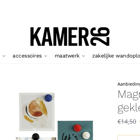
accessoires
maatwerk
zakelijke wandopl
Aanbiedin
Mag
gekl
€
14,50