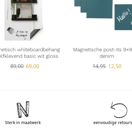
etisch whiteboardbehang
Magnetische post-its 9×
elfklevend basic wit gloss
denim
89,00
69,00
14,95
12,50
Sterk in maatwerk
eenvoudige retours