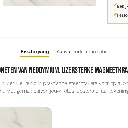
✔
Bekij
✔
Perso
Beschrijving
Aanvullende informatie
neten van neodymium. Ijzersterke magneetkra
n vier kleuren zijn praktische sfeermakers voor op al
. Met gemak blijven jouw foto’s, posters of aantekenin