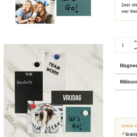
Zeer s
vier kl
Magneet
Milieuv
ZEKER 
✔
Grati