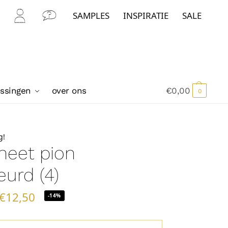
SAMPLES
INSPIRATIE
SALE
Mijn
Con
Acc
tact
oun
t
ossingen
over ons
€
0,00
0
g!
neet pion
eurd (4)
€
12,50
-14%