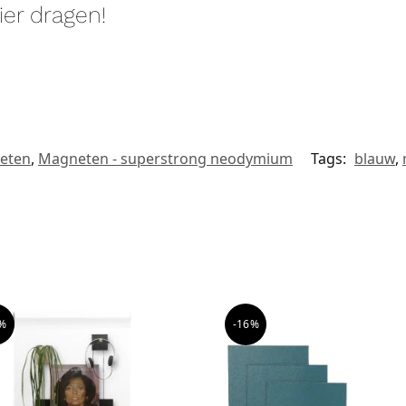
ier dragen!
eten
,
Magneten - superstrong neodymium
Tags:
blauw
,
%
-16%