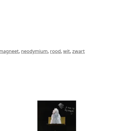
magneet
,
neodymium
,
rood
,
wit
,
zwart