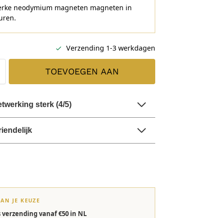
terke neodymium magneten magneten in
euren.
Verzending 1-3 werkdagen
TOEVOEGEN AAN
WINKELWAGEN
werking sterk (4/5)
riendelijk
VAN JE KEUZE
s verzending vanaf €50 in NL