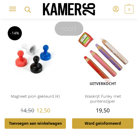
0
rood
-14%
UITVERKOCHT
Magneet pion gekleurd (4)
Waskrijt Funky met
puntenslijper
14,50
12,50
19,50
Toevoegen aan winkelwagen
Word geïnformeerd