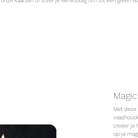
 onze kaarsen of tover je eenvoudig om tot een green wa
Magic
Met deze 
vaashoud
creëer je
op je mag