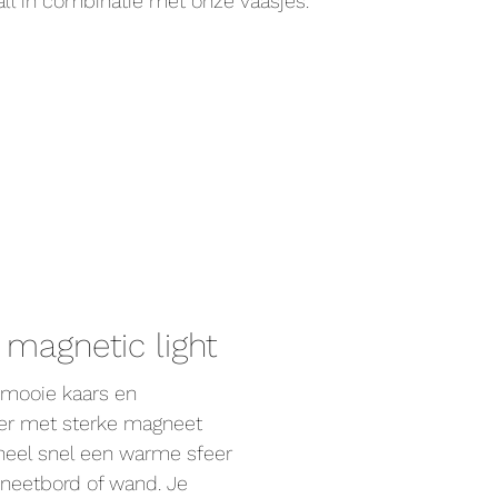
ll in combinatie met onze vaasjes.
 magnetic light
mooie kaars en
er met sterke magneet
 heel snel een warme sfeer
neetbord of wand. Je