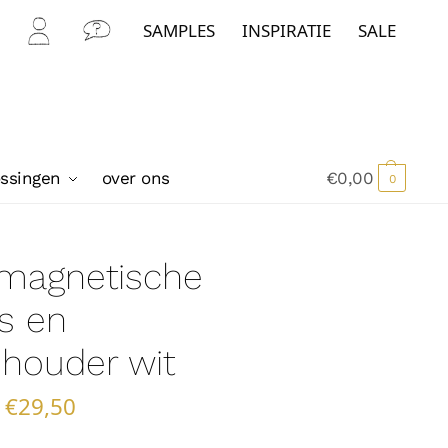
SAMPLES
INSPIRATIE
SALE
Mijn
Con
Acc
tact
oun
t
ossingen
over ons
€
0,00
0
 magnetische
s en
houder wit
€
29,50