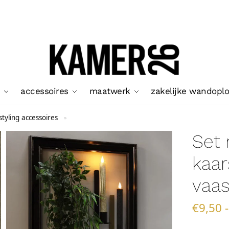
accessoires
maatwerk
zakelijke wandopl
tyling accessoires
»
Set
kaar
vaas
€
9,50
-