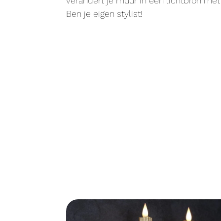
verandert je muur in een lichtbron met
Ben je eigen stylist!