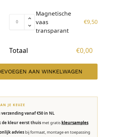
Magnetische
vaas
€
9,50
transparant
Totaal
€
0,00
OEVOEGEN AAN WINKELWAGEN
VAN JE KEUZE
s verzending vanaf €50 in NL
k de kleur eerst thuis
met gratis
kleursamples
onlijk advies
bij formaat, montage en toepassing