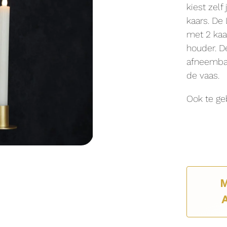
kiest zel
kaars. De
met 2 kaa
houder. De
afneembaa
de vaas.
Ook te ge