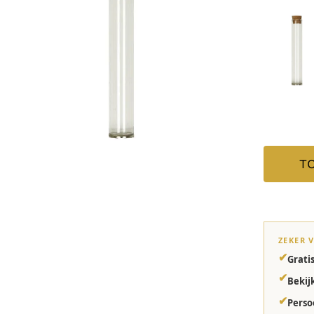
T
ZEKER 
✔
Grati
✔
Bekij
✔
Perso