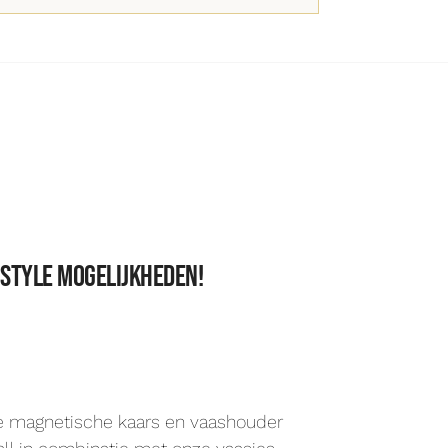
 style mogelijkheden!
De magnetische kaars en vaashouder