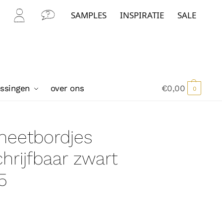
SAMPLES
INSPIRATIE
SALE
Mijn
Con
Acc
tact
oun
t
ossingen
over ons
€
0,00
0
neetbordjes
hrijfbaar zwart
5