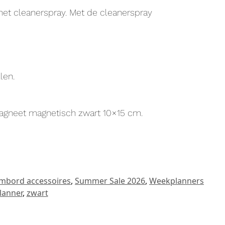
et cleanerspray. Met de cleanerspray
len.
 magneet magnetisch zwart 10×15 cm.
mbord accessoires
,
Summer Sale 2026
,
Weekplanners
lanner
,
zwart