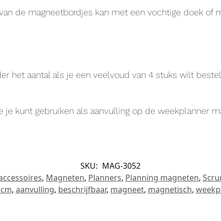
 van de magneetbordjes kan met een vochtige doek of m
er het aantal als je een veelvoud van 4 stuks wilt bestel
die je kunt gebruiken als aanvulling op de weekplanner
SKU:
MAG-3052
accessoires
,
Magneten
,
Planners
,
Planning magneten
,
Scru
 cm
,
aanvulling
,
beschrijfbaar
,
magneet
,
magnetisch
,
weekp