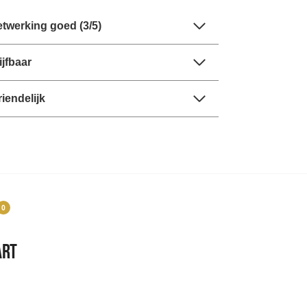
twerking goed (3/5)
jfbaar
riendelijk
0
art