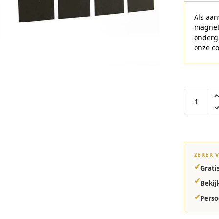
Als aa
magnet
ondergr
onze co
ZEKER 
✔
Grati
✔
Bekij
✔
Perso