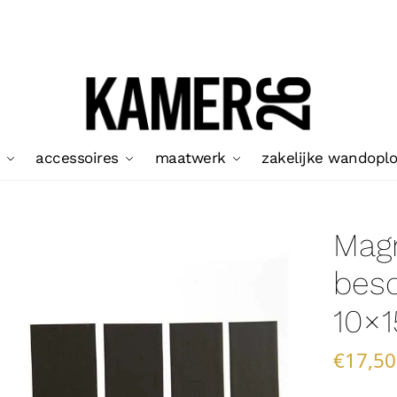
accessoires
maatwerk
zakelijke wandopl
Mag
besc
10×1
€
17,50