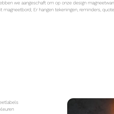
ebben we aangeschaft om op onze design magneetwand t
t magneetbord; Er hangen tekeningen, reminders, quotes
etlabels
 kleuren