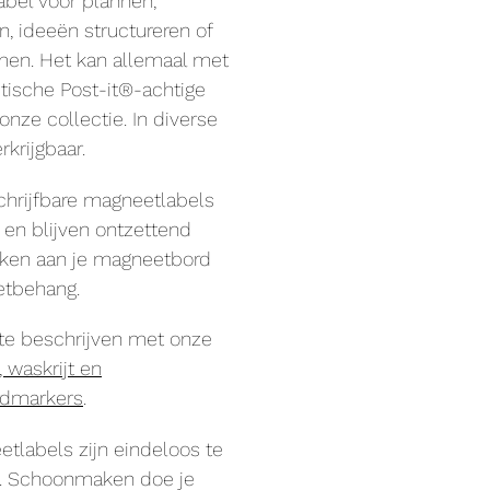
bel voor plannen,
 ideeën structureren of
men. Het kan allemaal met
ische Post-it®-achtige
 onze collectie. In diverse
rkrijgbaar.
hrijfbare magneetlabels
g en blijven ontzettend
ken aan je magneetbord
etbehang.
 te beschrijven met onze
n, waskrijt en
rdmarkers
.
tlabels zijn eindeloos te
n. Schoonmaken doe je