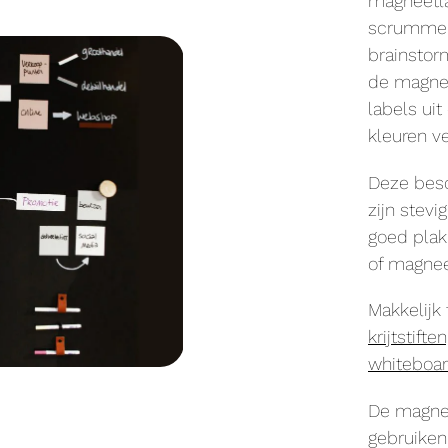
magneetla
scrummen,
brainstor
de magnet
labels uit
kleuren ve
Deze besc
zijn stevi
goed plak
of magne
Makkelijk
krijtstifte
whiteboa
De magnee
gebruike