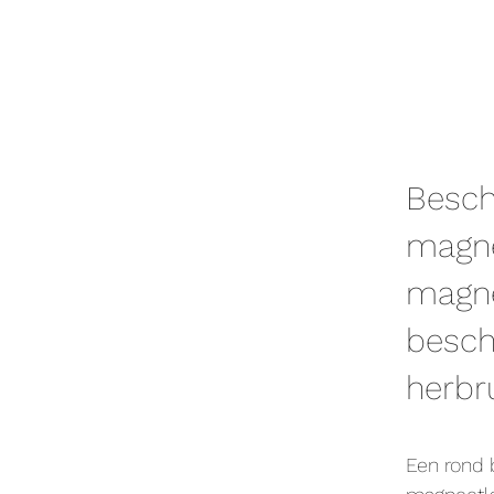
Besch
magne
magne
besch
herbr
Een rond 