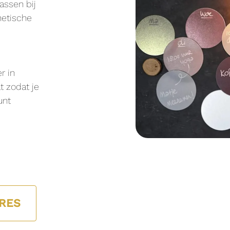
assen bij
netische
r in
t zodat je
unt
RES