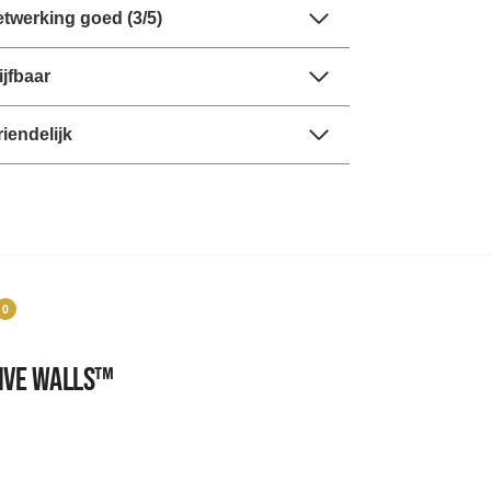
twerking goed (3/5)
jfbaar
riendelijk
0
tive Walls™