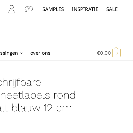
SAMPLES
INSPIRATIE
SALE
Mijn
Con
Acc
tact
oun
t
ossingen
over ons
€
0,00
0
hrijfbare
neetlabels rond
lt blauw 12 cm