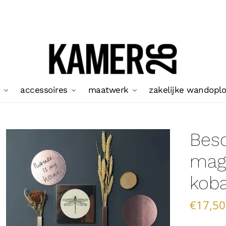
accessoires
maatwerk
zakelijke wandopl
Besc
mag
koba
€
17,50