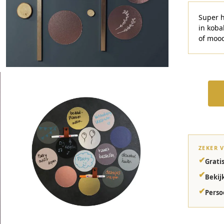
Super h
in koba
of mood
ZEKER 
✔
Grati
✔
Bekij
✔
Perso