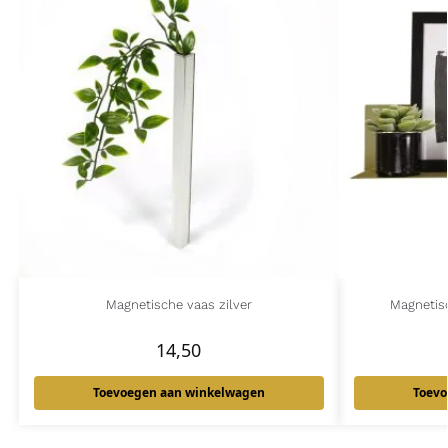
Magnetische vaas zilver
Magnetis
14,50
Toevoegen aan winkelwagen
Toevo