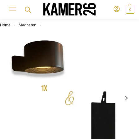
0
Home
Magneten
»
»