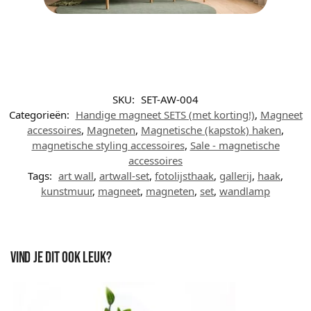
SKU:
SET-AW-004
Categorieën:
Handige magneet SETS (met korting!)
,
Magneet
accessoires
,
Magneten
,
Magnetische (kapstok) haken
,
magnetische styling accessoires
,
Sale - magnetische
accessoires
Tags:
art wall
,
artwall-set
,
fotolijsthaak
,
gallerij
,
haak
,
kunstmuur
,
magneet
,
magneten
,
set
,
wandlamp
Vind je dit ook leuk?