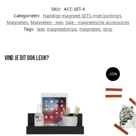
SKU:
ACC-SET-4
Categorieën:
Handige magneet SETS (met korting!)
,
Magneten
,
Magneten - leer
,
Sale - magnetische accessoires
Tags:
leer
,
magneetstrips
,
magneten
,
strip
Vind je dit ook leuk?
-30%