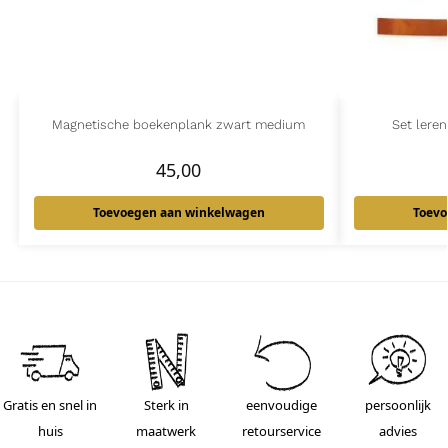
Magnetische boekenplank zwart medium
Set lere
45,00
Toevoegen aan winkelwagen
Toevo
Gratis en snel in
Sterk in
eenvoudige
persoonlijk
huis
maatwerk
retourservice
advies