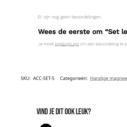
Er zijn nog geen beoordelingen.
Wees de eerste om “Set le
Je moet
ingelogd zijn
om een beoordeling te p
SKU:
ACC-SET-5
Categorieën:
Handige magneet 
Vind je dit ook leuk?