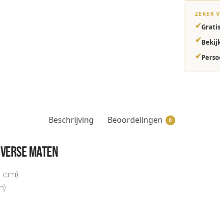
ZEKER 
✔
Grati
✔
Bekij
✔
Perso
Beschrijving
Beoordelingen
0
diverse maten
5 cm)
m)