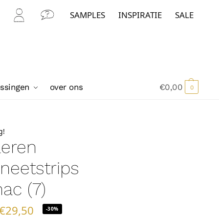
SAMPLES
INSPIRATIE
SALE
Mijn
Con
Acc
tact
oun
t
ossingen
over ons
€
0,00
0
g!
leren
neetstrips
ac (7)
€
29,50
-30%