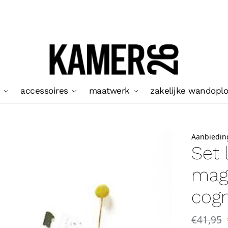
accessoires
maatwerk
zakelijke wandopl
Aanbiedin
Set 
mag
cogn
€
41,95