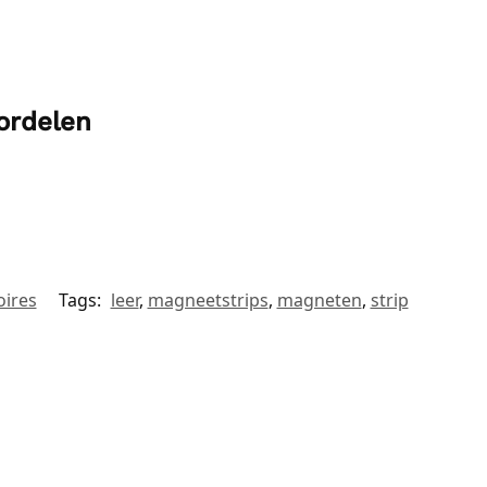
ordelen
oires
Tags:
leer
,
magneetstrips
,
magneten
,
strip