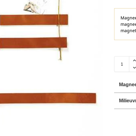
Magneet
magnee
magneti
Magnee
Milieuv