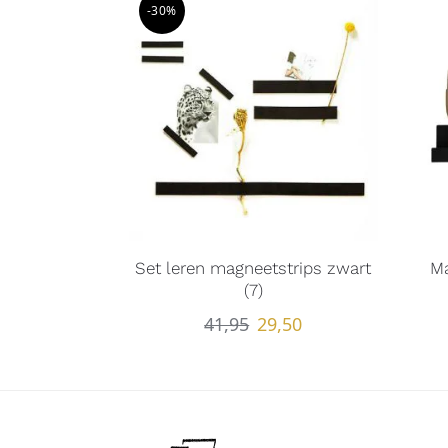
-30%
Set leren magneetstrips zwart
M
(7)
41,95
29,50