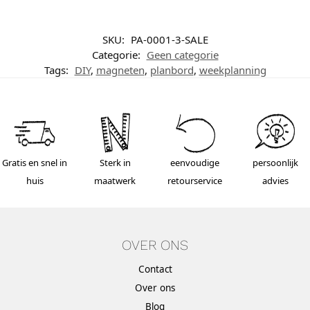
SKU:
PA-0001-3-SALE
Categorie:
Geen categorie
Tags:
DIY
,
magneten
,
planbord
,
weekplanning
Gratis en snel in
Sterk in
eenvoudige
persoonlijk
huis
maatwerk
retourservice
advies
OVER ONS
Contact
Over ons
Blog