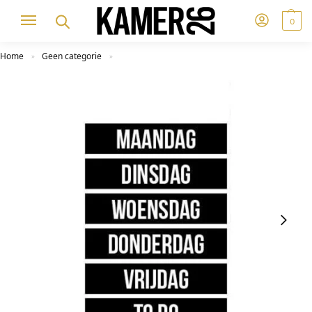
0
Home
Geen categorie
»
»