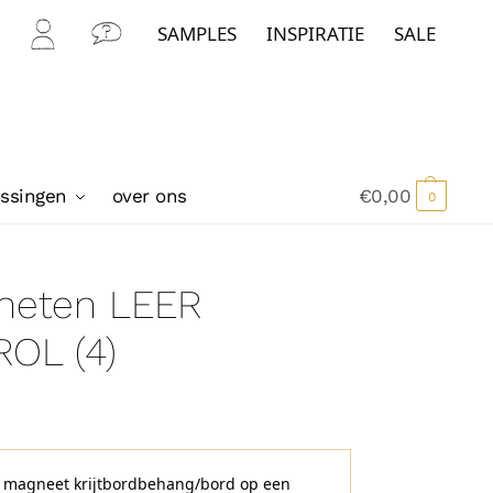
SAMPLES
INSPIRATIE
SALE
Mijn
Con
Acc
tact
oun
t
ossingen
over ons
€
0,00
0
neten LEER
OL (4)
e magneet krijtbordbehang/bord op een