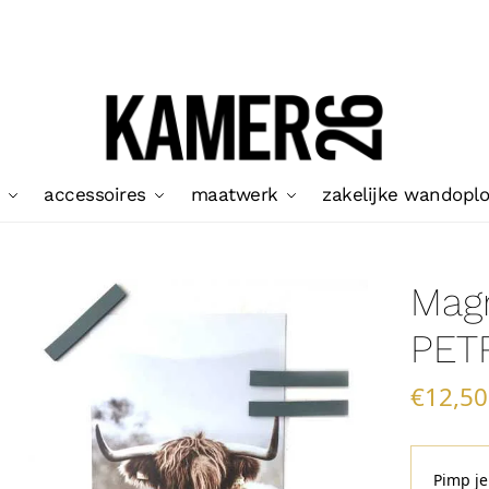
accessoires
maatwerk
zakelijke wandopl
Mag
PETR
€
12,50
Pimp j