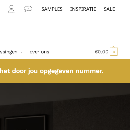
SAMPLES
INSPIRATIE
SALE
Mijn
Con
Acc
tact
oun
t
ossingen
over ons
€
0,00
0
 het door jou opgegeven nummer.