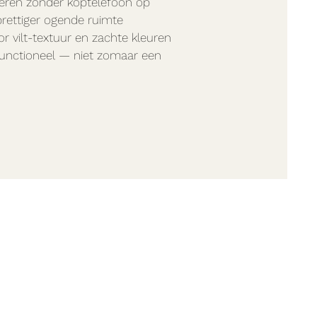
eren zonder koptelefoon op
rettiger ogende ruimte
or vilt-textuur en zachte kleuren
functioneel — niet zomaar een