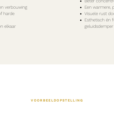
Beter concentr
een verbouwing
Een warmere, p
of harde
Visuele rust do
Esthetisch én 
n elkaar
geluidsdemper
VOORBEELDOPSTELLING