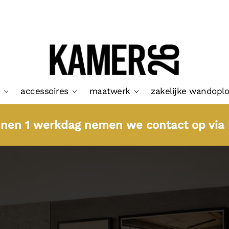
accessoires
maatwerk
zakelijke wandopl
nnen 1 werkdag nemen we contact op via