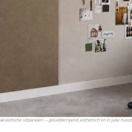
koestische viltpanelen — geluiddempend, esthetisch en in jullie huissti