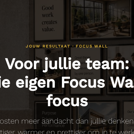
JOUW RESULTAAT · FOCUS WALL
Voor jullie team:
ie eigen Focus Wal
focus
 kosten meer aandacht dan jullie denke
tiger, warmer en prettiger om in te wer