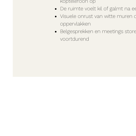
koptelefoon op
De ruimte voelt kil of galmt na 
Visuele onrust van witte muren 
oppervlakken
Belgesprekken en meetings store
voortdurend