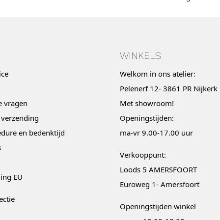
WINKELS
ice
Welkom in ons atelier:
Pelenerf 12- 3861 PR Nijkerk
e vragen
Met
showroom
!
 verzending
Openingstijden:
dure en bedenktijd
ma-vr 9.00-17.00 uur
s
Verkooppunt:
Loods 5 AMERSFOORT
ging EU
Euroweg 1- Amersfoort
ectie
Openingstijden winkel