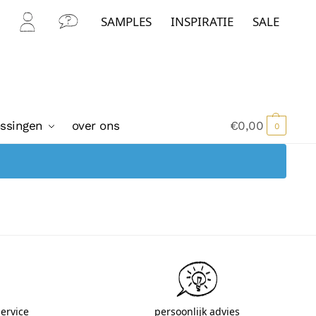
SAMPLES
INSPIRATIE
SALE
Mijn
Con
Acc
tact
oun
t
ossingen
over ons
€
0,00
0
ervice
persoonlijk advies