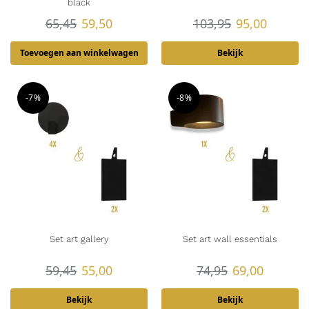
black
65,45
59,50
103,95
95,00
Toevoegen aan winkelwagen
Bekijk
-7%
-8%
Set art gallery
Set art wall essentials
59,45
55,00
74,95
69,00
Bekijk
Bekijk