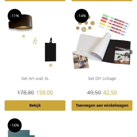
-11%
-14%
Set Art wall XL
Set DIY collage
178,80
159,00
49,50
42,50
Bekijk
Toevoegen aan winkelwagen
-16%