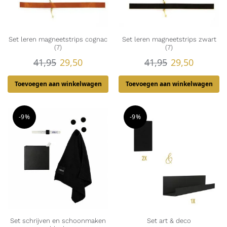
Set leren magneetstrips cognac
Set leren magneetstrips zwart
(7)
(7)
41,95
29,50
41,95
29,50
Toevoegen aan winkelwagen
Toevoegen aan winkelwagen
-9%
-9%
Set schrijven en schoonmaken
Set art & deco