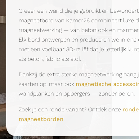
Creëer een wand die je gebruikt én bewondert
magneetbord van Kamer26 combineert luxe de
magneetwerking — van betonlook en marmer to
Elk bord ontwerpen en produceren we in ons eig
met een voelbaar 3D-reliëf dat je letterlijk ku
als beton, fabric als stof.
Dankzij de extra sterke magneetwerking hang je
kaarten op, maar ook
magnetische accessoi
wandplanken en opbergers — zonder boren.
Zoek je een ronde variant? Ontdek onze
ronde
magneetborden
.