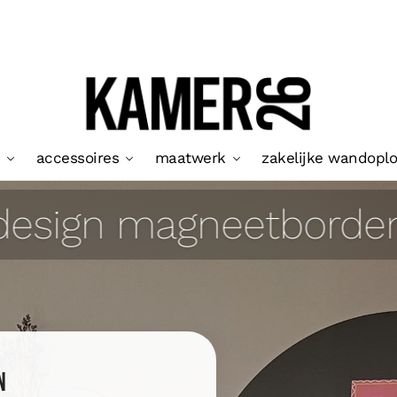
accessoires
maatwerk
zakelijke wandopl
design magneetborde
n