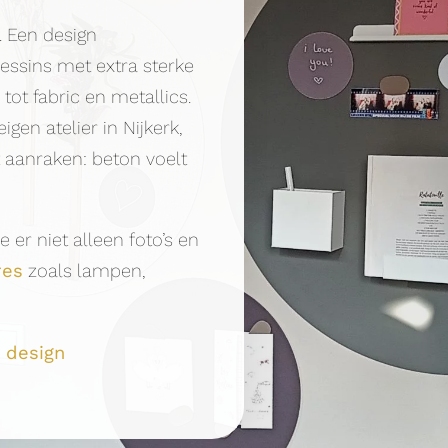
. Een design
ssins met extra sterke
t fabric en metallics.
en atelier in Nijkerk,
nt aanraken: beton voelt
 er niet alleen foto’s en
res
zoals lampen,
 design