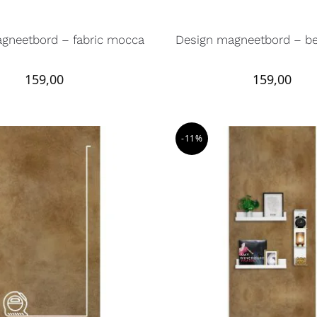
gneetbord – fabric mocca
Design magneetbord – b
159,00
159,00
-11%