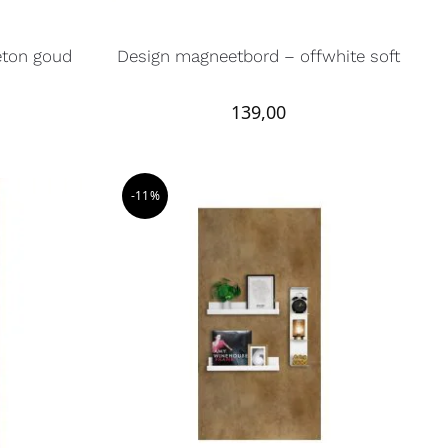
eton goud
Design magneetbord – offwhite soft
139,00
-11%