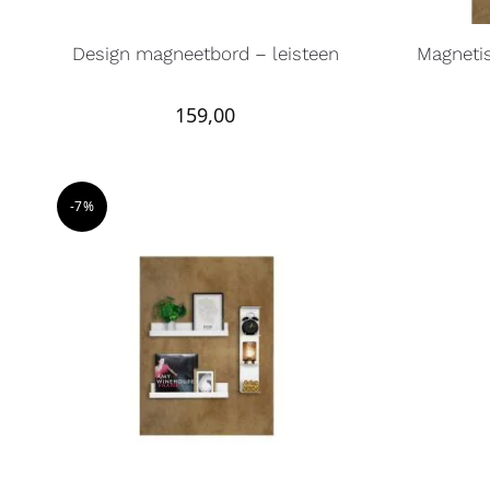
Design magneetbord – leisteen
Magneti
159,00
-7%