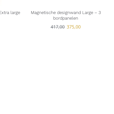
xtra large
Magnetische designwand Large – 3
n
bordpanelen
417,00
375,00