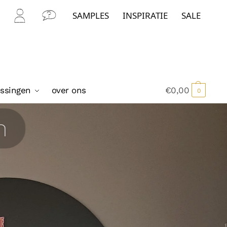
SAMPLES
INSPIRATIE
SALE
Mijn
Con
Acc
tact
oun
t
ossingen
over ons
€
0,00
0
n