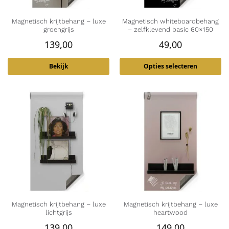
Magnetisch krijtbehang – luxe
Magnetisch whiteboardbehang
groengrijs
– zelfklevend basic 60×150
139,00
49,00
Bekijk
Opties selecteren
Magnetisch krijtbehang – luxe
Magnetisch krijtbehang – luxe
lichtgrijs
heartwood
139,00
149,00