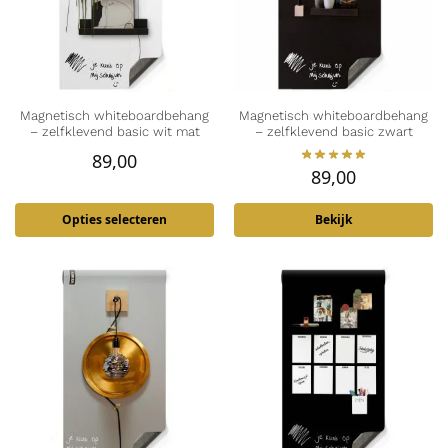
Magnetisch whiteboardbehang
Magnetisch whiteboardbehang
– zelfklevend basic wit mat
– zelfklevend basic zwart
89,00
89,00
Opties selecteren
Bekijk