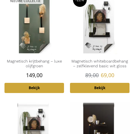
NIEUWE COLLECTIE
Magnetisch krijtbehang – luxe
Magnetisch whiteboardbehang
olijfgroen
– zelfklevend basic wit gloss
149,00
89,00
69,00
Bekijk
Bekijk