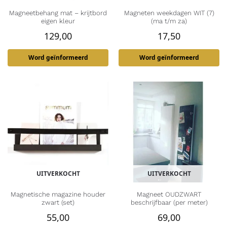
Magneetbehang mat – krijtbord
Magneten weekdagen WIT (7)
eigen kleur
(ma t/m za)
129,00
17,50
Word geïnformeerd
Word geïnformeerd
UITVERKOCHT
UITVERKOCHT
Magnetische magazine houder
Magneet OUDZWART
zwart (set)
beschrijfbaar (per meter)
55,00
69,00