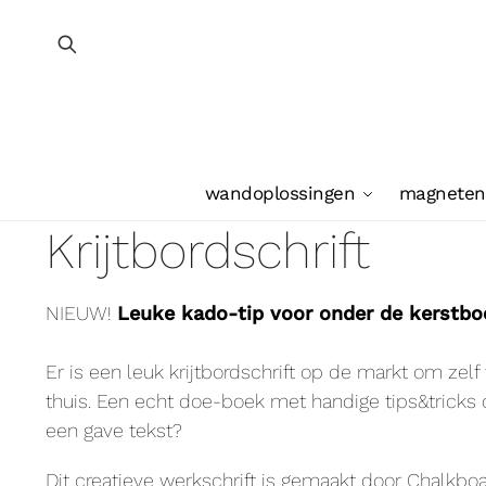
wandoplossingen
magneten
Krijtbordschrift
NIEUW!
Leuke kado-tip voor onder de kerstb
Er is een leuk krijtbordschrift op de markt om zel
thuis. Een echt doe-boek met handige tips&tricks o
een gave tekst?
Dit creatieve werkschrift is gemaakt door Chalkboar