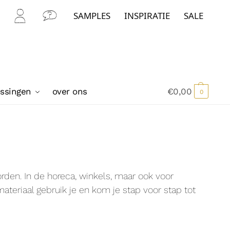
SAMPLES
INSPIRATIE
SALE
Mijn
Con
Acc
tact
oun
t
ossingen
over ons
€
0,00
0
orden. In de horeca, winkels, maar ook voor
ateriaal gebruik je en kom je stap voor stap tot