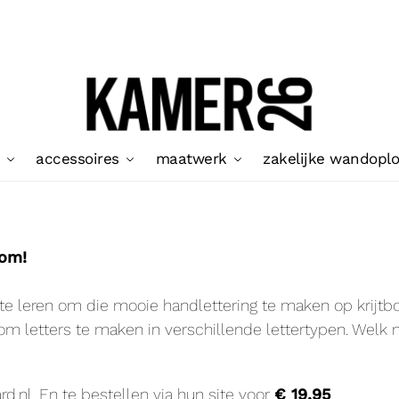
accessoires
maatwerk
zakelijke wandopl
oom!
f te leren om die mooie handlettering te maken op krijtb
m letters te maken in verschillende lettertypen. Welk m
d.nl. En te bestellen via hun site voor
€ 19,95
.