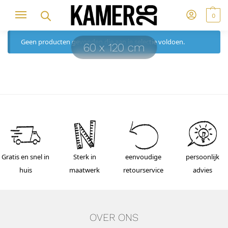
0
Geen producten gevonden die aan je selectie voldoen.
60 x 120 cm
Gratis en snel in
Sterk in
eenvoudige
persoonlijk
huis
maatwerk
retourservice
advies
OVER ONS