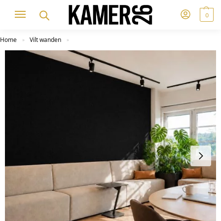
0
Home
Vilt wanden
»
»