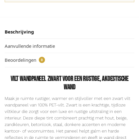
Beschrijving
Aanvullende informatie
Beoordelingen
0
Vilt wandpaneel zwart voor een rustige, akoestische
wand
Maak je ruimte rustiger, warmer en stijlvoller met een zwart vilt
wandpaneel van 100% PET-vilt. Zwart is een krachtige, tijdloze
viltkleur die zorgt voor een luxe en rustige uitstraling in een
interieur. Deze diepe tint combineert prachtig met hout, beige,
zandkleuren, betonlook, staal, donkere accenten en moderne
kantoor- of woonruimtes. Het paneel helpt galm en harde
reflecties in de ruimte te verminderen en geeft je wand direct