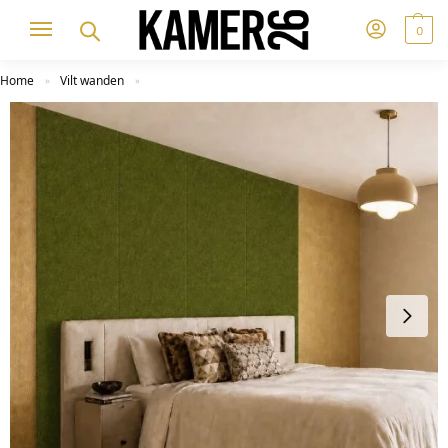
0
Home
Vilt wanden
»
»