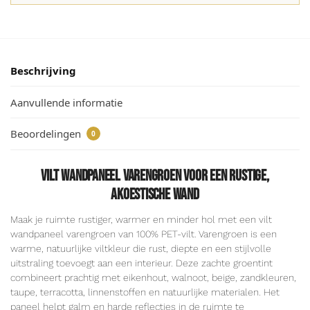
Beschrijving
Aanvullende informatie
Beoordelingen
0
Vilt wandpaneel varengroen voor een rustige,
akoestische wand
Maak je ruimte rustiger, warmer en minder hol met een vilt
wandpaneel varengroen van 100% PET-vilt. Varengroen is een
warme, natuurlijke viltkleur die rust, diepte en een stijlvolle
uitstraling toevoegt aan een interieur. Deze zachte groentint
combineert prachtig met eikenhout, walnoot, beige, zandkleuren,
taupe, terracotta, linnenstoffen en natuurlijke materialen. Het
paneel helpt galm en harde reflecties in de ruimte te