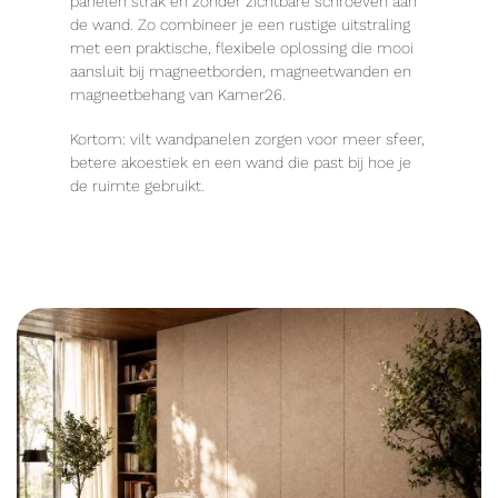
panelen strak en zonder zichtbare schroeven aan
de wand. Zo combineer je een rustige uitstraling
met een praktische, flexibele oplossing die mooi
aansluit bij magneetborden, magneetwanden en
magneetbehang van Kamer26.
Kortom: vilt wandpanelen zorgen voor meer sfeer,
betere akoestiek en een wand die past bij hoe je
de ruimte gebruikt.