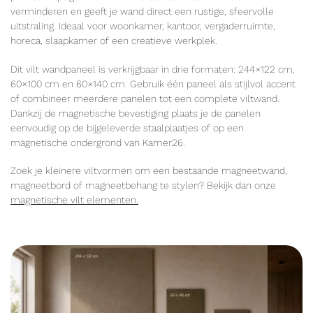
verminderen en geeft je wand direct een rustige, sfeervolle
uitstraling. Ideaal voor woonkamer, kantoor, vergaderruimte,
horeca, slaapkamer of een creatieve werkplek.
Dit vilt wandpaneel is verkrijgbaar in drie formaten: 244×122 cm,
60×100 cm en 60×140 cm. Gebruik één paneel als stijlvol accent
of combineer meerdere panelen tot een complete viltwand.
Dankzij de magnetische bevestiging plaats je de panelen
eenvoudig op de bijgeleverde staalplaatjes of op een
magnetische ondergrond van Kamer26.
Zoek je kleinere viltvormen om een bestaande magneetwand,
magneetbord of magneetbehang te stylen? Bekijk dan onze
magnetische vilt elementen.