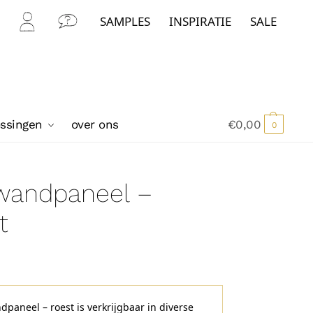
SAMPLES
INSPIRATIE
SALE
Mijn
Con
Acc
tact
oun
t
ossingen
over ons
€
0,00
0
 wandpaneel –
t
ndpaneel – roest is verkrijgbaar in diverse