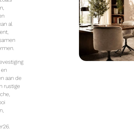
n,
en
an al
ent,
 samen
ormen.
evestiging
 en
en aan de
 rustige
sche,
ooi
n,
r26.