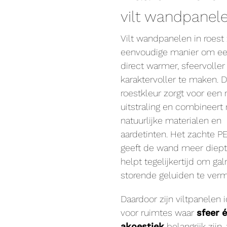
vilt wandpanel
Vilt wandpanelen in roest 
eenvoudige manier om ee
direct warmer, sfeervoller
karaktervoller te maken.
roestkleur zorgt voor een r
uitstraling en combineer
natuurlijke materialen en
aardetinten. Het zachte PE
geeft de wand meer diep
helpt tegelijkertijd om ga
storende geluiden te verm
Daardoor zijn viltpanelen 
voor ruimtes waar
sfeer 
akoestiek
belangrijk zijn,