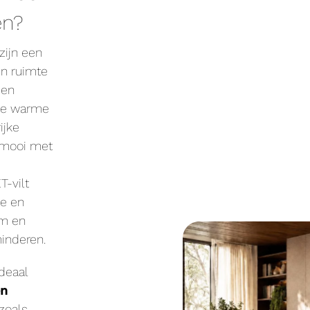
en?
zijn een
n ruimte
 en
 De warme
ijke
t mooi met
T-vilt
te en
lm en
inderen.
ideaal
én
 zoals