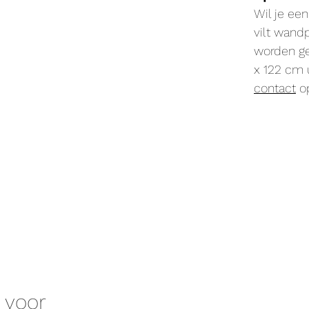
Wil je ee
vilt wand
worden g
x 122 cm 
contact
op
 voor