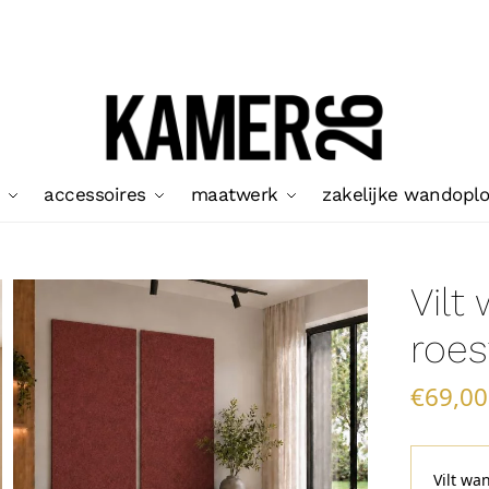
accessoires
maatwerk
zakelijke wandopl
Vilt
roes
€
69,00
Vilt wa