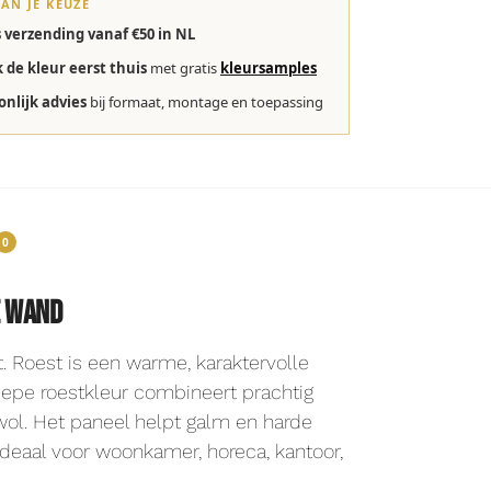
VAN JE KEUZE
s verzending vanaf €50 in NL
k de kleur eerst thuis
met gratis
kleursamples
onlijk advies
bij formaat, montage en toepassing
0
e wand
. Roest is een warme, karaktervolle
 diepe roestkleur combineert prachtig
 wol. Het paneel helpt galm en harde
 Ideaal voor woonkamer, horeca, kantoor,