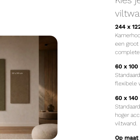
viltw
244 x 12
Kamerhoog
een groot 
complete 
60 x 100
Standaard
flexibel
60 x 140
Standaard
hoger acc
viltwand.
Op maat