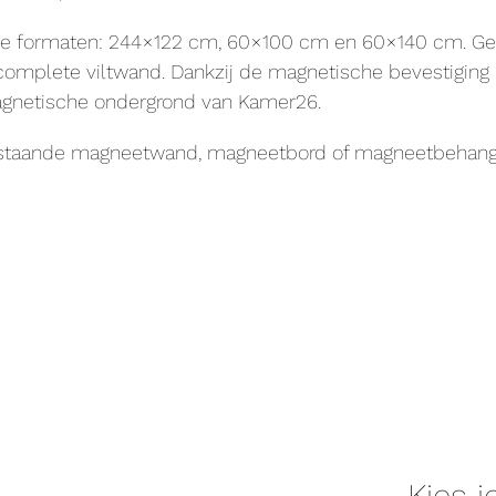
 drie formaten: 244×122 cm, 60×100 cm en 60×140 cm. Gebr
omplete viltwand. Dankzij de magnetische bevestiging 
magnetische ondergrond van Kamer26.
estaande magneetwand, magneetbord of magneetbehang 
Kies 