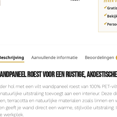
ZEKER 
✔
Grati
✔
Bekij
✔
Perso
Beschrijving
Aanvullende informatie
Beoordelingen
wandpaneel roest voor een rustige, akoestisch
der hol met een vilt wandpaneel roest van 100% PET-vilt
n natuurlijke uitstraling toevoegt aan een interieur. Deze
en, terracotta en natuurlijke materialen zoals linnen en
n geeft je wand direct een warme, stijlvolle uitstraling.
ve werkplek.