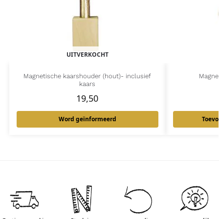
UITVERKOCHT
Magnetische kaarshouder (hout)- inclusief
Magne
kaars
19,50
Word geïnformeerd
Toevo