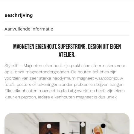
Beschrijving
Aanvullende informatie
Magneten eikenhout. Superstrong. Design uit eigen
atelier.
Style it! – Magneten eikenhout zijn praktische sfeermakers voor
op al onze magneetondergronden. De houten bolletjes zijn
voorzien van zeer sterke neodymium magneet waardoor jouw
foto’s, posters of tekeningen zonder problemen blijven hangen.
Elke eikenhouten magneet is glad afgewerkt en heeft zijn eigen
kleur en patroon, iedere eikenhouten magneet is dus uniek!