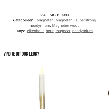
SKU:
MG-B-0044
Categorieën:
Magneten
,
Magneten - superstrong
neodymium
,
Magneten wood
Tags:
eikenhout
,
hout
,
magneet
,
neodymium
Vind je dit ook leuk?