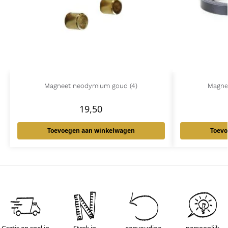
Magneet neodymium goud (4)
Magne
19,50
Toevoegen aan winkelwagen
Toevo