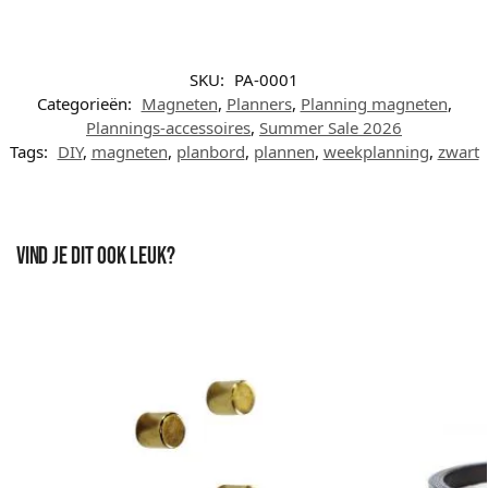
SKU:
PA-0001
Categorieën:
Magneten
,
Planners
,
Planning magneten
,
Plannings-accessoires
,
Summer Sale 2026
Tags:
DIY
,
magneten
,
planbord
,
plannen
,
weekplanning
,
zwart
Vind je dit ook leuk?