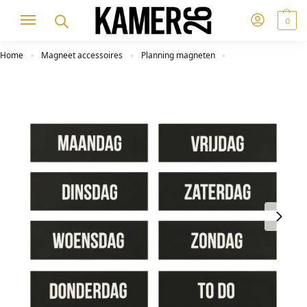
0
Home
Magneet accessoires
Planning magneten
»
»
»