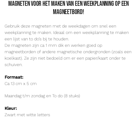
Magneten voor het maken van een weekplanning op een
magneetbord!
Gebruik deze magneten met de weekdagen om snel een
weekplanning te maken. Ideaal om een weekplanning te maken
een lijst van to do’s bij te houden.
De magneten zijn ca 1 mm dik en werken goed op
magneetborden of andere magnetische ondergronden (zoals een
koelkast). Ze zijn niet bedoeld om er een papier/kaart onder te
schuiven.
Formaat:
Ca 13 cm x 5 cm
Maandag t/m zondag en To do (8 stuks)
Kleur:
Zwart met witte letters