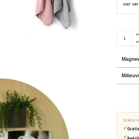
vier ve
Magnee
Milieuv
ZEKER 
✔
Grati
✔
Bekij