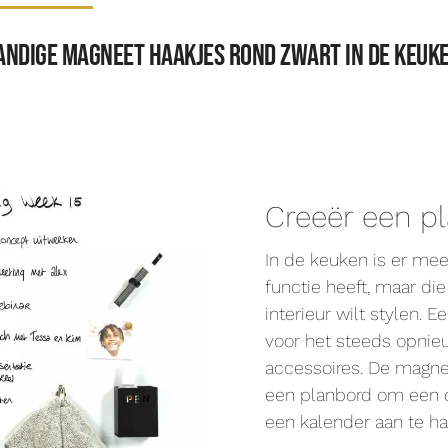
andige magneet haakjes rond zwart in de keuk
Creeër een p
In de keuken is er mee
functie heeft, maar die 
interieur wilt stylen.
voor het steeds opnieu
accessoires. De magnee
een planbord om een d
een kalender aan te h