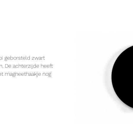
i geborsteld zwart
. De achterzijde heeft
het magneethaakje nog