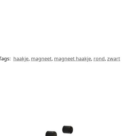
Tags:
haakje
,
magneet
,
magneet haakje
,
rond
,
zwart