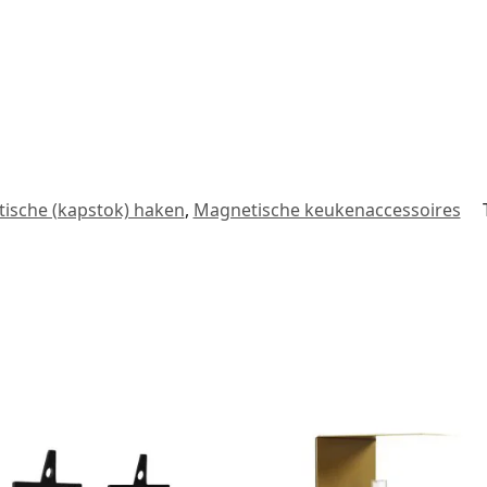
ische (kapstok) haken
,
Magnetische keukenaccessoires