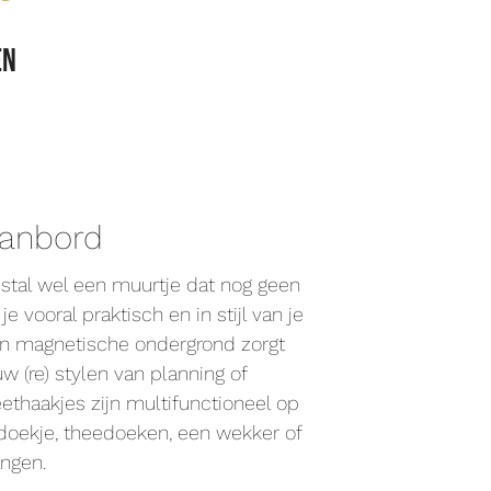
en
lanbord
stal wel een muurtje dat nog geen
je vooral praktisch en in stijl van je
 Een magnetische ondergrond zorgt
w (re) stylen van planning of
thaakjes zijn multifunctioneel op
oekje, theedoeken, een wekker of
angen.