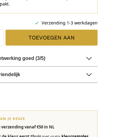
rpakt.
Verzending 1-3 werkdagen
TOEVOEGEN AAN
WINKELWAGEN
twerking goed (3/5)
riendelijk
VAN JE KEUZE
s verzending vanaf €50 in NL
k de kleur eerst thuis
met gratis
kleursamples