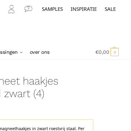
SAMPLES
INSPIRATIE
SALE
Mijn
Con
Acc
tact
oun
t
ossingen
over ons
€
0,00
0
neet haakjes
 zwart (4)
magneethaakjes in zwart roestvrij staal. Per