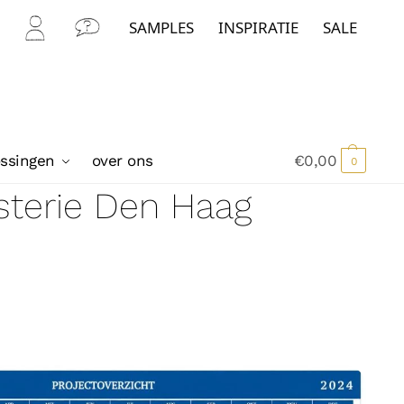
SAMPLES
INSPIRATIE
SALE
Mijn
Con
Acc
tact
oun
t
ossingen
over ons
€
0,00
0
isterie Den Haag