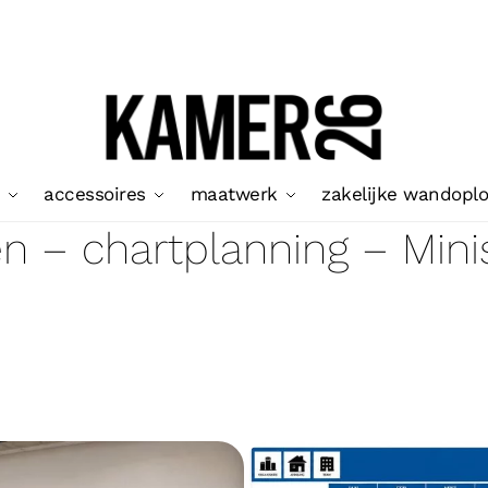
accessoires
maatwerk
zakelijke wandopl
en – chartplanning – Min