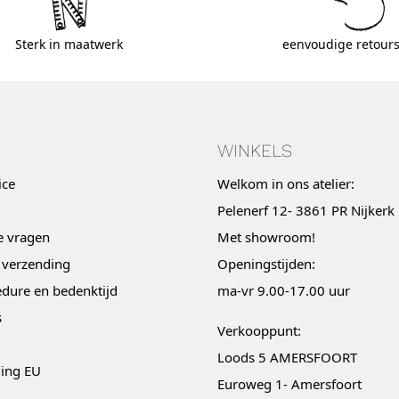
Sterk in maatwerk
eenvoudige retours
WINKELS
ice
Welkom in ons atelier:
Pelenerf 12- 3861 PR Nijkerk
e vragen
Met
showroom
!
 verzending
Openingstijden:
dure en bedenktijd
ma-vr 9.00-17.00 uur
s
Verkooppunt:
Loods 5 AMERSFOORT
ging EU
Euroweg 1- Amersfoort