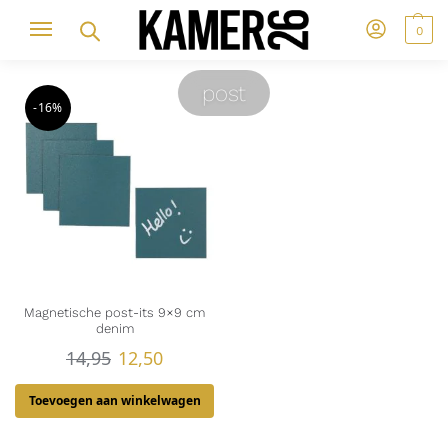
0
post
-16%
Magnetische post-its 9×9 cm
denim
14,95
12,50
Toevoegen aan winkelwagen