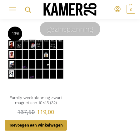
0
gezinsplanning
-13%
Family weekplanning zwart
magnetisch 10×15 (32)
137,50
119,00
Toevoegen aan winkelwagen