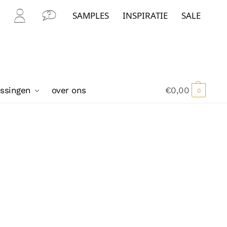
SAMPLES
INSPIRATIE
SALE
Mijn
Con
Acc
tact
oun
t
ossingen
over ons
€
0,00
0