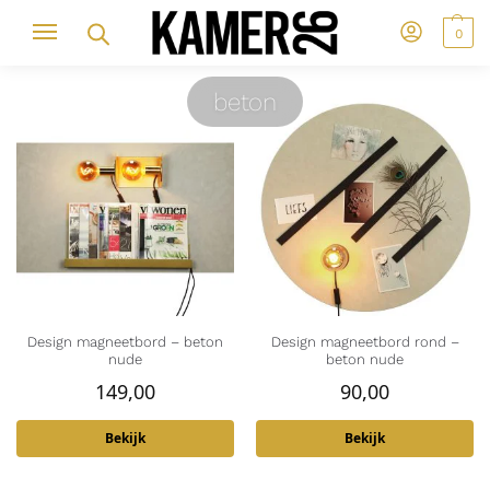
0
beton
Design magneetbord – beton
Design magneetbord rond –
nude
beton nude
149,00
90,00
Bekijk
Bekijk