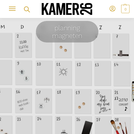
0
planning
magneten