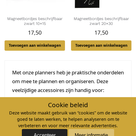
Magneetbordjes beschrijfbaar
Magneetbordjes beschrijfbaar
zwart 10×15
zwart 20×30
17,50
17,50
Toevoegen aan winkelwagen
Toevoegen aan winkelwagen
Met onze planners heb je praktische onderdelen
om mee te plannen en organiseren. Deze
veelzijdige accessoires zijn handig voor:
(familie)planborden, moodboards,
Cookie beleid
scrumborden, projectborden, mindmaps en
Deze website maakt gebruik van “cookies” om de website
brainstormsessies. Al deze producten zijn te
goed te laten werken, te helpen analyseren om te
gebruiken op onze magnetische ondergronden
verbeteren en voor meer relevante advertenties.
en voorzien van magneet aan de gehele
Accepteer
Meer informatie