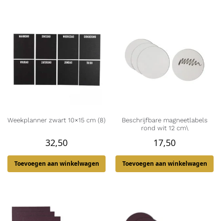
Weekplanner zwart 10×15 cm (8)
Beschrijfbare magneetlabels
rond wit 12 cm\
32,50
17,50
Toevoegen aan winkelwagen
Toevoegen aan winkelwagen