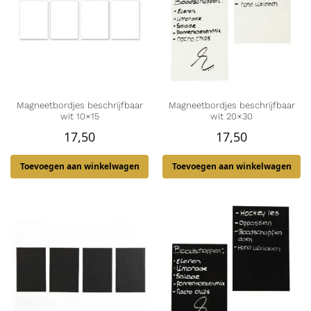
Magneetbordjes beschrijfbaar
Magneetbordjes beschrijfbaar
wit 10×15
wit 20×30
17,50
17,50
Toevoegen aan winkelwagen
Toevoegen aan winkelwagen