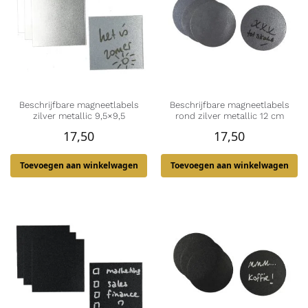
Beschrijfbare magneetlabels
Beschrijfbare magneetlabels
zilver metallic 9,5×9,5
rond zilver metallic 12 cm
17,50
17,50
Toevoegen aan winkelwagen
Toevoegen aan winkelwagen