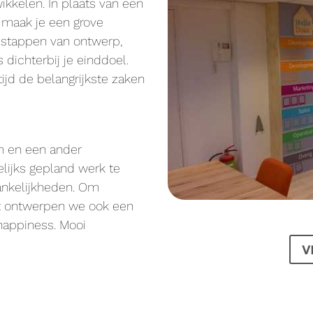
wikkelen. In plaats van een
n maak je een grove
 stappen van ontwerp,
dichterbij je einddoel.
tijd de belangrijkste zaken
m en een ander
elijks gepland werk te
hankelijkheden. Om
nt ontwerpen we ook een
 happiness. Mooi
V