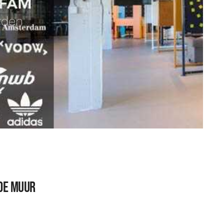
rden
de muur