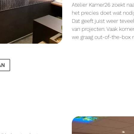
Atelier Kamer26 zoekt naa
het precies doet wat nodig
Dat geeft juist weer teveel
van projecten. Vaak komen
we graag out-of-the-box m
AN