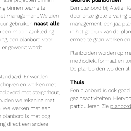
king binnen teams te
Een planbord bij Atelier K
 het management. We zien
door onze grote ervaring 
muur gebruiken
naast alle
management, een jaarpla
en een mooie aankleding
in het gebruik van de pla
ning, een planbord voor
ermee te gaan werken en ho
 er gewerkt wordt
Planborden worden op maa
methodiek, formaat en toe
De planborden worden al 
 standaard. Er worden
Thuis
schrijven en werken met
Een planbord is ook goed
geleverd met steigerhout,
gezinsactiviteiten. Hierv
 houden we rekening met
particulieren. Zie
planbor
en. We werken met een
n planbord is met oog
ng direct een andere