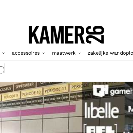
accessoires
maatwerk
zakelijke wandopl
d