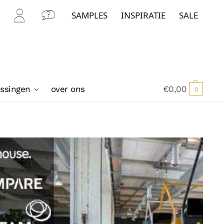
SAMPLES
INSPIRATIE
SALE
Mijn
Con
Acc
tact
oun
t
ossingen
over ons
€
0,00
0