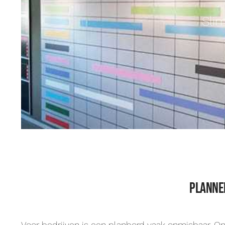
Sli
planne
Voor bedrijven is een planbord vaak onmisbaar. O