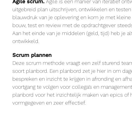
Agile scrum.
Agile is een manier van iteratief ont
uitgebreid plan uitschrijven, ontwikkelen en teste
blauwdruk van je oplevering en kom je met kleine
bouw, test en review met de opdrachtgever steeds 
Aan het einde van je middelen (geld, tijd) heb je al
ontwikkeld.
Scrum plannen
Deze scrum methode vraagt een zelf sturend tea
soort planbord. Een planbord zet je hier in om dag
bespreken en inzicht te krijgen in afronding en af
voortgang te volgen voor collega’s en manageme
planbord voor het inzichtelijk maken van epics of
vormgegeven en zeer effectief.