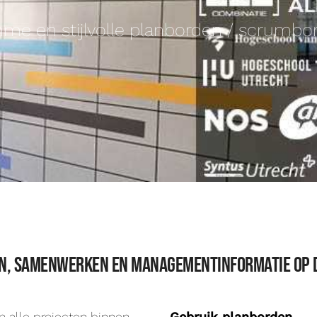
mme en stijlvolle planborden / scrumbo
n, samenwerken en managementinformatie op 
m alle projecten binnen
Gebruik planborden