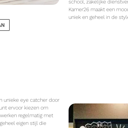
school, zakelijke dienstve
Kamer26 maakt een moodbo
uniek en geheel in de styl
AN
n unieke eye catcher door
kunt ervoor kiezen om
e werken regelmatig met
geheel eigen stijl die